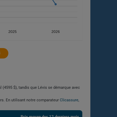
2025
2026
8
éal (4595 $), tandis que Lévis se démarque avec
urs. En utilisant notre comparateur
Clicassure
,
Prix ​​moyen des 12 derniers mois