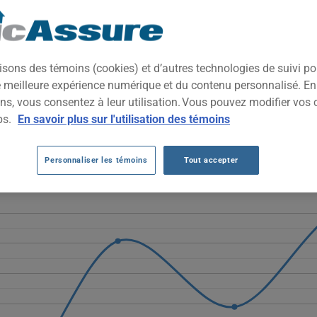
tée d'un V10 puissant et d'un design aérodynamique saisissant. Rés
pointe et exclusivité, incarnant le summum de l'ingénierie sportiv
isons des témoins (cookies) et d’autres technologies de suivi p
ne meilleure expérience numérique et du contenu personnalisé. E
DI R8 AU FIL DES 5 DERNIÈRES ANNÉES.
ns, vous consentez à leur utilisation. Vous pouvez modifier vos 
ps.
En savoir plus sur l'utilisation des témoins
fluctuent fortement, passant de 4249 $ à 1609 $ en 2022, remontant 
des variations dans les profils de conducteurs et le nombre limité 
Personnaliser les témoins
Tout accepter
éhicule AUDI R8, il est plus important que jamais de comparer les o