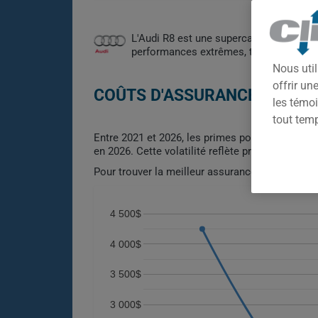
L'Audi R8 est une supercar exotique do
performances extrêmes, technologie de 
Nous util
offrir u
COÛTS D'ASSURANCE AUTO AU
les témoi
tout tem
Entre 2021 et 2026, les primes pour l'Audi R8 
en 2026. Cette volatilité reflète probablement 
Pour trouver la meilleur assurance pour votre v
4 500$
4 000$
3 500$
3 000$