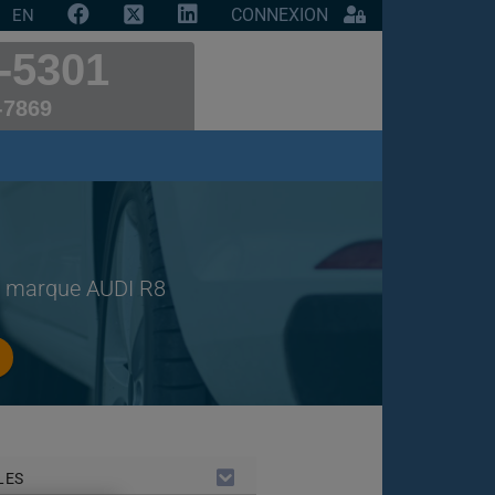
CONNEXION
EN
-5301
-7869
de marque AUDI R8
LES