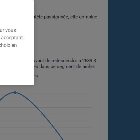
ervée à une clientèle passionnée, elle combine
e allemande.
our vous
n acceptant
choix en
à 4560 $ en 2025 avant de redescendre à 2589 $
de véhicules assurés dans ce segment de niche.
ptions disponibles.