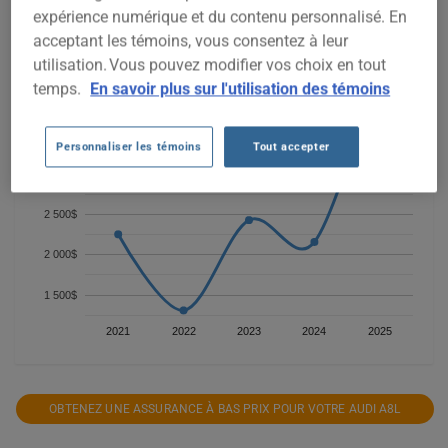
disponibles.
expérience numérique et du contenu personnalisé. En
acceptant les témoins, vous consentez à leur
4 500$
utilisation. Vous pouvez modifier vos choix en tout
temps.
En savoir plus sur l'utilisation des témoins
4 000$
3 500$
Personnaliser les témoins
Tout accepter
3 000$
2 500$
2 000$
1 500$
2021
2022
2023
2024
2025
OBTENEZ UNE ASSURANCE À BAS PRIX POUR VOTRE AUDI A8L