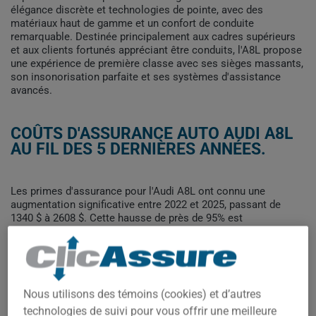
élégance discrète et technologies de pointe, avec des
matériaux haut de gamme et un confort de conduite
remarquable. Destinée principalement aux cadres supérieurs
et aux clients fortunés appréciant être conduits, l'A8L propose
une expérience de première classe avec ses sièges massants,
son insonorisation parfaite et ses systèmes d'assistance
avancés.
COÛTS D'ASSURANCE AUTO AUDI A8L
AU FIL DES 5 DERNIÈRES ANNÉES.
Les primes d'assurance pour l'Audi A8L ont connu une
augmentation significative entre 2022 et 2025, passant de
1340 $ à 2608 $. Cette hausse de près de 95% est
particulièrement marquée entre 2023 et 2024, où les coûts ont
bondi de plus de 50%, reflétant probablement l'augmentation
des coûts de réparation et la sophistication technologique
croissante du modèle.
Pour trouver la meilleur assurance pour votre véhicule AUDI
Nous utilisons des témoins (cookies) et d’autres
A8L, il est plus important que jamais de comparer les options
technologies de suivi pour vous offrir une meilleure