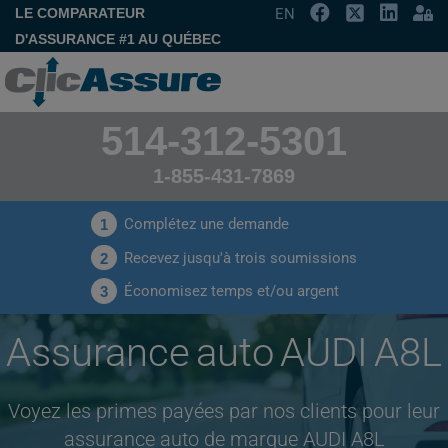
LE COMPARATEUR
EN
D'ASSURANCE #1 AU QUÉBEC
514-312-5301
1-855-431-7869
Complétez une demande
1
Recevez jusqu'à trois soumissions
2
Économisez temps et/ou argent
3
Assurance auto AUDI A8L
Voyez les primes payées par nos clients pour leur
assurance auto de marque AUDI A8L