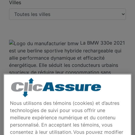
Villes
La BMW 330e 2021
est une berline sportive hybride rechargeable qui
allie performance dynamique et efficacité
énergétique. Elle séduit les conducteurs urbains
soucieux de réduire leur consommation sans
sacrifier le plaisir de conduite typique de la
marque bavaroise.
COÛTS D'ASSURANCE
Nous utilisons des témoins (cookies) et d’autres
technologies de suivi pour vous offrir une
AUTO BMW 330E 2021
meilleure expérience numérique et du contenu
AU FIL DES 5 DERNIÈRES
personnalisé. En acceptant les témoins, vous
consentez à leur utilisation. Vous pouvez modifier