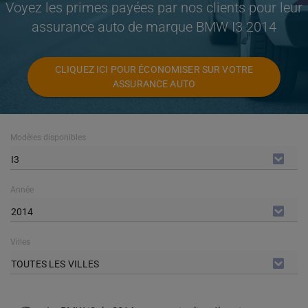
Voyez les primes payées par nos clients pour leur
assurance auto de marque BMW I3 2014
CLIQUEZ ICI POUR ÉCONOMISER SUR VOTRE
ASSURANCE AUTO
Modèles disponibles
I3
Année
2014
Villes
TOUTES LES VILLES