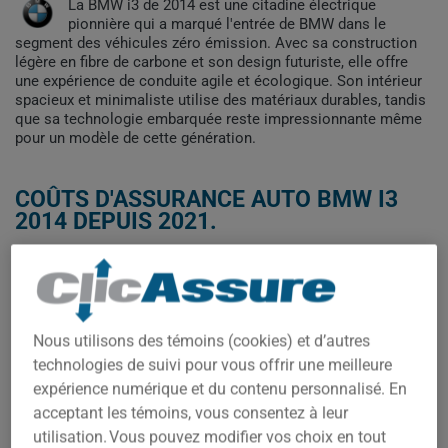
La BMW i3 de 2014 est une citadine électrique
pionnière qui a marqué l'entrée de BMW dans le
segment des véhicules zéro émission. Avec sa construction
légère en fibre de carbone et son design futuriste, elle offre
une expérience de conduite agile et écologique. Son intérieur
spacieux et minimaliste utilise des matériaux durables, tandis
que sa technologie embarquée reste impressionnante même
pour un modèle de cette génération.
COÛTS D'ASSURANCE AUTO BMW I3
2014 DEPUIS 2021.
Les primes d'assurance pour la BMW i3 2014 montrent une
fluctuation notable entre 2023 et 2025. Après une
augmentation significative de 950 $ à 1253 $ entre 2023 et
2024, les coûts ont chuté considérablement à 904 $ en 2025,
Nous utilisons des témoins (cookies) et d’autres
suggérant une réévaluation du risque pour ce modèle
technologies de suivi pour vous offrir une meilleure
électrique vieillissant.
expérience numérique et du contenu personnalisé. En
Pour trouver la meilleur assurance pour votre véhicule BMW I3
acceptant les témoins, vous consentez à leur
2014, il est plus important que jamais de comparer les options
utilisation. Vous pouvez modifier vos choix en tout
disponibles.