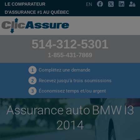
LE COMPARATEUR
EN
D'ASSURANCE #1 AU QUÉBEC
514-312-5301
1-855-431-7869
Complétez une demande
1
Recevez jusqu'à trois soumissions
2
Économisez temps et/ou argent
3
Assurance auto BMW I3
2014