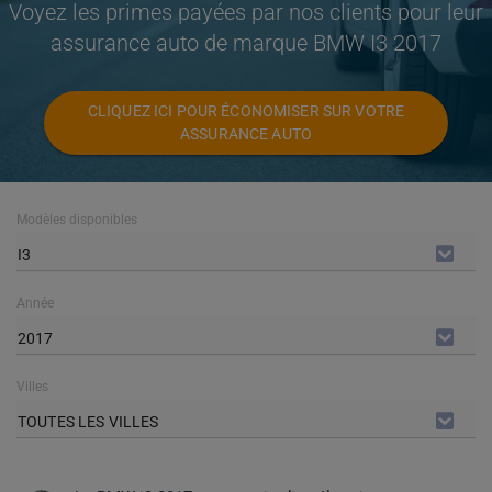
Voyez les primes payées par nos clients pour leur
assurance auto de marque BMW I3 2017
CLIQUEZ ICI POUR ÉCONOMISER SUR VOTRE
ASSURANCE AUTO
Modèles disponibles
I3
Année
2017
Villes
TOUTES LES VILLES