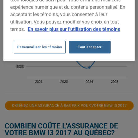
1 400$
expérience numérique et du contenu personnalisé. En
acceptant les témoins, vous consentez à leur
utilisation. Vous pouvez modifier vos choix en tout
1 200$
temps.
En savoir plus sur l'utilisation des témoins
1 000$
Personnaliser les témoins
Tout accepter
800$
2021
2023
2024
2025
OBTENEZ UNE ASSURANCE À BAS PRIX POUR VOTRE BMW I3 2017
COMBIEN COÛTE L'ASSURANCE DE
VOTRE BMW I3 2017 AU QUÉBEC?