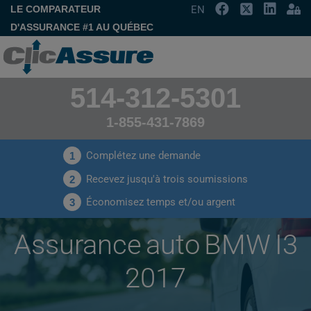
LE COMPARATEUR
EN
D'ASSURANCE #1 AU QUÉBEC
514-312-5301
1-855-431-7869
Complétez une demande
1
Recevez jusqu'à trois soumissions
2
Économisez temps et/ou argent
3
Assurance auto BMW I3
2017