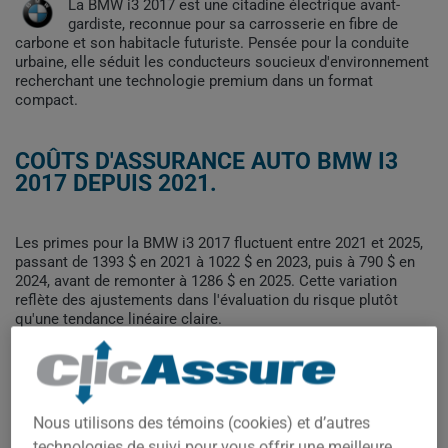
La BMW i3 2017 est une citadine électrique avant-
gardiste, reconnue pour sa carrosserie en fibre de
carbone et son habitacle futuriste. Pensée pour la conduite
urbaine, elle séduit les conducteurs soucieux d'environnement
recherchant une technologie premium dans un format
compact.
COÛTS D'ASSURANCE AUTO BMW I3
2017 DEPUIS 2021.
Les primes pour la BMW i3 2017 fluctuent entre 2021 et 2025,
passant de 1393 $ en 2021 à 1022 $ en 2023, puis à 790 $ en
2024, avant de remonter à 1286 $ en 2025. Cette variation
reflète des ajustements dans l'évaluation du risque plutôt
qu'une tendance linéaire claire.
Pour trouver la meilleur assurance pour votre véhicule BMW I3
2017, il est plus important que jamais de comparer les options
disponibles.
Nous utilisons des témoins (cookies) et d’autres
technologies de suivi pour vous offrir une meilleure