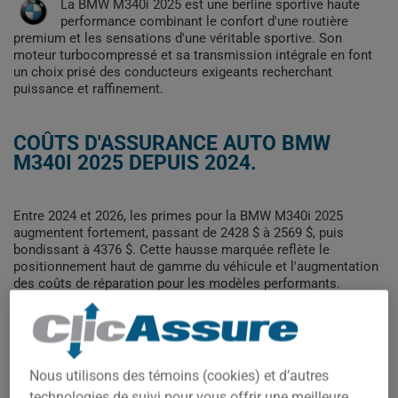
La BMW M340i 2025 est une berline sportive haute
performance combinant le confort d'une routière
premium et les sensations d'une véritable sportive. Son
moteur turbocompressé et sa transmission intégrale en font
un choix prisé des conducteurs exigeants recherchant
puissance et raffinement.
COÛTS D'ASSURANCE AUTO BMW
M340I 2025 DEPUIS 2024.
Entre 2024 et 2026, les primes pour la BMW M340i 2025
augmentent fortement, passant de 2428 $ à 2569 $, puis
bondissant à 4376 $. Cette hausse marquée reflète le
positionnement haut de gamme du véhicule et l'augmentation
des coûts de réparation pour les modèles performants.
Pour trouver la meilleur assurance pour votre véhicule BMW
M340I 2025, il est plus important que jamais de comparer les
options disponibles.
Nous utilisons des témoins (cookies) et d’autres
technologies de suivi pour vous offrir une meilleure