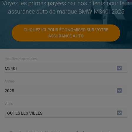
Voyez les primes payées par nos clients pour leur
assurance auto de marque BMW M340I 2025
CLIQUEZ ICI POUR ÉCONOMISER SUR VOTRE
ASSURANCE AUTO
Modèles disponibles
M340I
Année
2025
Villes
TOUTES LES VILLES