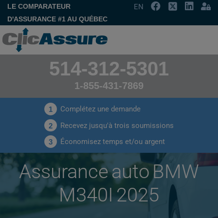
LE COMPARATEUR
EN
D'ASSURANCE #1 AU QUÉBEC
514-312-5301
1-855-431-7869
Complétez une demande
1
Recevez jusqu'à trois soumissions
2
Économisez temps et/ou argent
3
Assurance auto BMW
M340I 2025