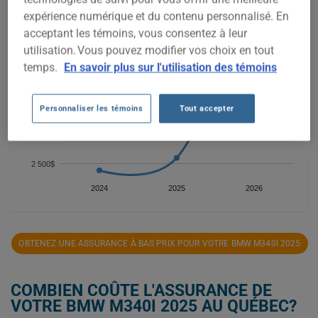
expérience numérique et du contenu personnalisé. En
4 000$
acceptant les témoins, vous consentez à leur
utilisation. Vous pouvez modifier vos choix en tout
temps.
En savoir plus sur l'utilisation des témoins
3 500$
Personnaliser les témoins
Tout accepter
3 000$
2 500$
2024
2025
2026
OBTENEZ UNE ASSURANCE À BAS PRIX POUR VOTRE BMW M340I 2025
COMBIEN COÛTE L'ASSURANCE DE
VOTRE BMW M340I 2025 AU QUÉBEC?