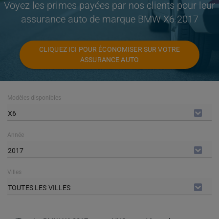
Voyez les primes payées par nos clients pour leur
assurance auto de marque BMW X6 2017
CLIQUEZ ICI POUR ÉCONOMISER SUR VOTRE
ASSURANCE AUTO
Modèles disponibles
X6
Année
2017
Villes
TOUTES LES VILLES