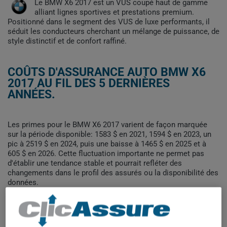
Le BMW X6 2017 est un VUS coupé haut de gamme
alliant lignes sportives et prestations premium.
Positionné dans le segment des VUS de luxe performants, il
séduit les conducteurs cherchant un mélange de puissance, de
style distinctif et de confort raffiné.
COÛTS D'ASSURANCE AUTO BMW X6
2017 AU FIL DES 5 DERNIÈRES
ANNÉES.
Les primes pour le BMW X6 2017 varient de façon marquée
sur la période disponible: 1583 $ en 2021, 1594 $ en 2023, un
pic à 2519 $ en 2024, puis une baisse à 1465 $ en 2025 et à
605 $ en 2026. Cette fluctuation importante ne permet pas
d'établir une tendance stable et pourrait refléter des
changements dans le profil des assurés ou la disponibilité des
données.
Pour trouver la meilleur assurance pour votre véhicule BMW
X6 2017, il est plus important que jamais de comparer les
options disponibles.