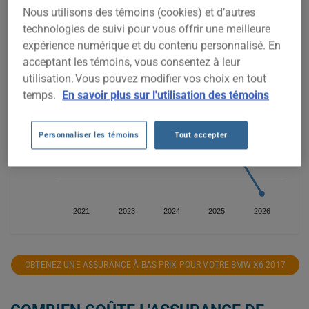
Nous utilisons des témoins (cookies) et d’autres
technologies de suivi pour vous offrir une meilleure
2 500$
expérience numérique et du contenu personnalisé. En
acceptant les témoins, vous consentez à leur
2 000$
utilisation. Vous pouvez modifier vos choix en tout
temps.
En savoir plus sur l'utilisation des témoins
1 500$
Personnaliser les témoins
Tout accepter
1 000$
2021
2023
2024
2025
2026
OBTENEZ UNE ASSURANCE À BAS PRIX POUR VOTRE BMW X6 2017