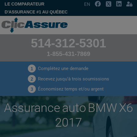
LE COMPARATEUR
EN
D'ASSURANCE #1 AU QUÉBEC
514-312-5301
1-855-431-7869
Complétez une demande
1
Recevez jusqu'à trois soumissions
2
Économisez temps et/ou argent
3
Assurance auto BMW X6
2017