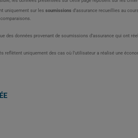
sible, les données présentées sur cette page reposent sur les critèr
nt uniquement sur les
soumissions
d’assurance recueillies au cou
s comparaisons.
que des données provenant de soumissions d’assurance qui ont réel
s reflètent uniquement des cas où l’utilisateur a réalisé une écon
ÉE