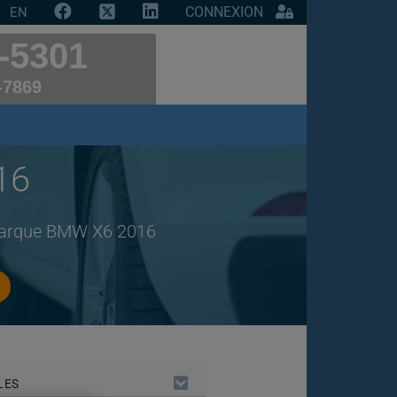
CONNEXION
EN
-5301
-7869
16
 marque BMW X6 2016
LES