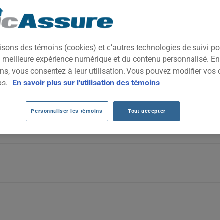
de gamme qui allie lignes sportives et prestance imposante. Conçu
ce sur la route, il se positionne dans le segment des VUS de luxe.
isons des témoins (cookies) et d’autres technologies de suivi p
ne meilleure expérience numérique et du contenu personnalisé. E
W X6 2016 AU FIL DES 5 DERNIÈRES AN
ns, vous consentez à leur utilisation. Vous pouvez modifier vos 
ps.
En savoir plus sur l'utilisation des témoins
 2016 varient de façon marquée, passant de 4458 $ en 2021 à 1270 $
uctuation reflète des ajustements de risque plutôt qu'une tendance 
Personnaliser les témoins
Tout accepter
véhicule BMW X6 2016, il est plus important que jamais de comparer