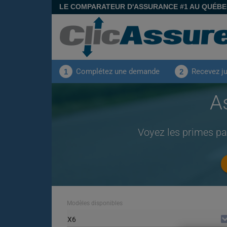
LE COMPARATEUR D'ASSURANCE #1 AU QUÉB
Complétez une demande
Recevez j
1
2
A
Voyez les primes p
Modèles disponibles
X6