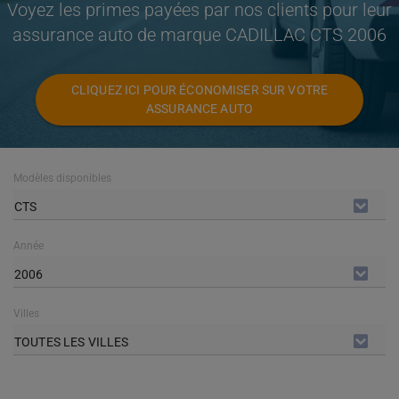
Voyez les primes payées par nos clients pour leur
assurance auto de marque CADILLAC CTS 2006
CLIQUEZ ICI POUR ÉCONOMISER SUR VOTRE
ASSURANCE AUTO
Modèles disponibles
CTS
Année
2006
Villes
TOUTES LES VILLES