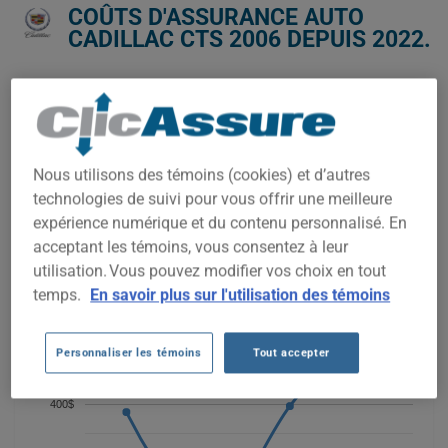
COÛTS D'ASSURANCE AUTO
CADILLAC CTS 2006 DEPUIS 2022.
Nous n'avons pas encore suffisamment de données
d'assurance auto pour ce véhicule.
Essayez un autre modèle ou une autre année, ou
commencez une soumission pour un prix personnalisé.
Nous utilisons des témoins (cookies) et d’autres
Pour trouver la meilleur assurance pour votre véhicule
technologies de suivi pour vous offrir une meilleure
CADILLAC CTS 2006, il est plus important que jamais de
expérience numérique et du contenu personnalisé. En
comparer les options disponibles.
acceptant les témoins, vous consentez à leur
utilisation. Vous pouvez modifier vos choix en tout
800$
temps.
En savoir plus sur l'utilisation des témoins
600$
Personnaliser les témoins
Tout accepter
400$