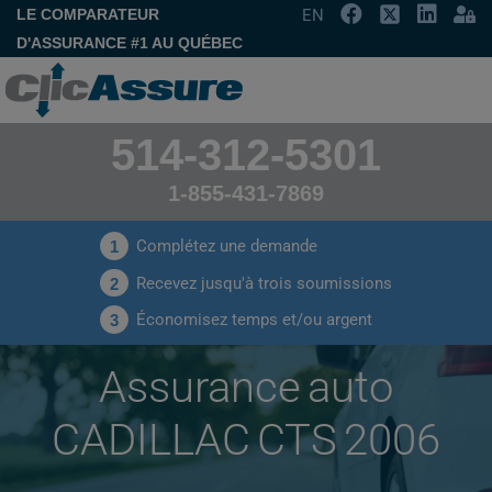
LE COMPARATEUR
EN
D'ASSURANCE #1 AU QUÉBEC
514-312-5301
1-855-431-7869
Complétez une demande
1
Recevez jusqu'à trois soumissions
2
Économisez temps et/ou argent
3
Assurance auto
CADILLAC CTS 2006