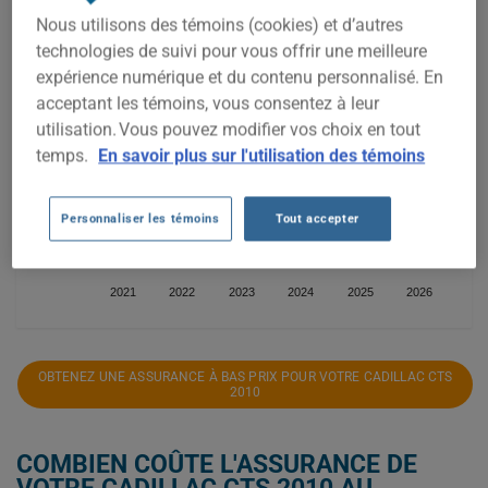
Nous utilisons des témoins (cookies) et d’autres
900$
technologies de suivi pour vous offrir une meilleure
expérience numérique et du contenu personnalisé. En
800$
acceptant les témoins, vous consentez à leur
700$
utilisation. Vous pouvez modifier vos choix en tout
temps.
En savoir plus sur l'utilisation des témoins
600$
500$
Personnaliser les témoins
Tout accepter
400$
2021
2022
2023
2024
2025
2026
OBTENEZ UNE ASSURANCE À BAS PRIX POUR VOTRE CADILLAC CTS
2010
COMBIEN COÛTE L'ASSURANCE DE