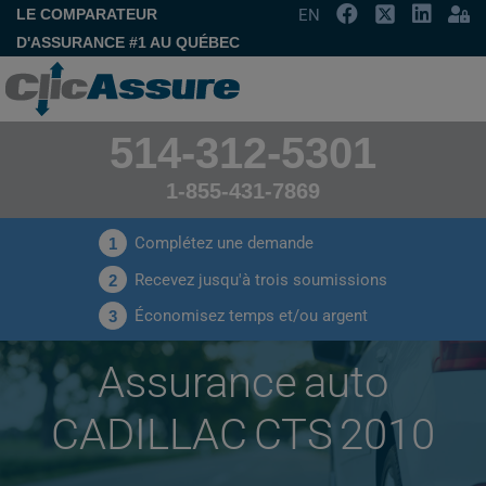
LE COMPARATEUR
EN
D'ASSURANCE #1 AU QUÉBEC
514-312-5301
1-855-431-7869
Complétez une demande
1
Recevez jusqu'à trois soumissions
2
Économisez temps et/ou argent
3
Assurance auto
CADILLAC CTS 2010