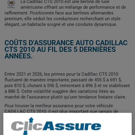
La Cadillac CTS 2010 est une berline de luxe
américaine offrant un mélange de performance et de
raffinement. Positionnée face aux berlines allemandes
premium, elle séduit les conducteurs recherchant un style
élégant, un habitacle soigné et une conduite dynamique.
COÛTS D'ASSURANCE AUTO CADILLAC
CTS 2010 AU FIL DES 5 DERNIÈRES
ANNÉES.
Entre 2021 et 2026, les primes pour la Cadillac CTS 2010
fluctuent de manière importante, passant de 455 $ à 691 $,
puis 810 $, chutant à 596 $, remontant à 896 $ et se stabilisant
à 886 $. Cette volatilité suggère des variations liées au
marché de l'assurance plutôt qu'une tendance linéaire claire.
Pour trouver la meilleur assurance pour votre véhicule
CADILLAC CTS 2010, il est plus important que jamais de
comparer les options disponibles.