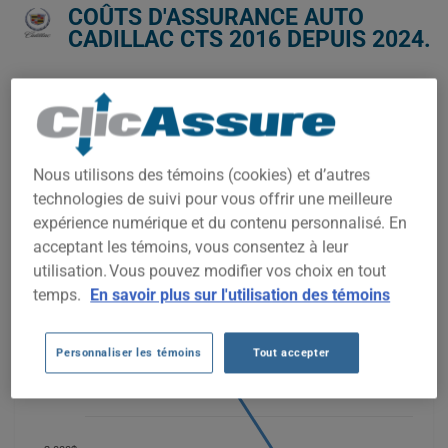
COÛTS D'ASSURANCE AUTO
CADILLAC CTS 2016 DEPUIS 2024.
Nous n'avons pas encore suffisamment de données
d'assurance auto pour ce véhicule.
Essayez un autre modèle ou une autre année, ou
commencez une soumission pour un prix personnalisé.
Nous utilisons des témoins (cookies) et d’autres
Pour trouver la meilleur assurance pour votre véhicule
technologies de suivi pour vous offrir une meilleure
CADILLAC CTS 2016, il est plus important que jamais de
expérience numérique et du contenu personnalisé. En
comparer les options disponibles.
acceptant les témoins, vous consentez à leur
utilisation. Vous pouvez modifier vos choix en tout
temps.
En savoir plus sur l'utilisation des témoins
5 000$
Personnaliser les témoins
Tout accepter
4 000$