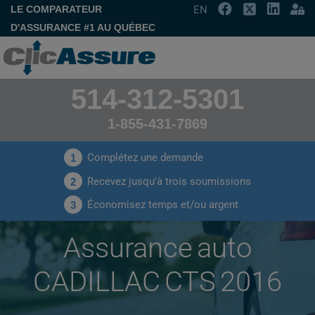
LE COMPARATEUR
EN
D'ASSURANCE #1 AU QUÉBEC
514-312-5301
1-855-431-7869
Complétez une demande
1
Recevez jusqu'à trois soumissions
2
Économisez temps et/ou argent
3
Assurance auto
CADILLAC CTS 2016