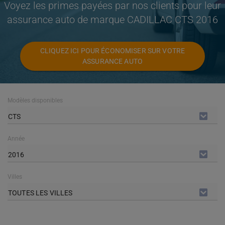
Voyez les primes payées par nos clients pour leur
assurance auto de marque CADILLAC CTS 2016
CLIQUEZ ICI POUR ÉCONOMISER SUR VOTRE
ASSURANCE AUTO
Modèles disponibles
CTS
Année
2016
Villes
TOUTES LES VILLES