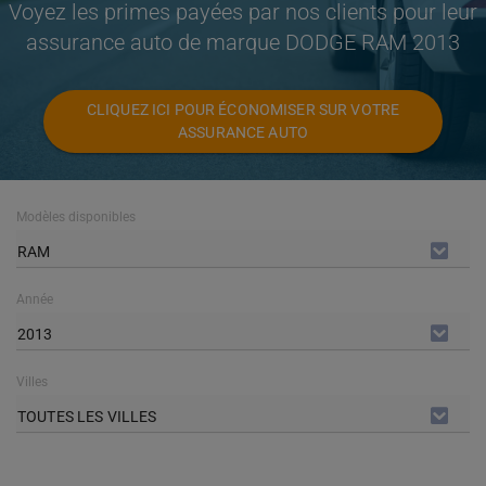
Voyez les primes payées par nos clients pour leur
assurance auto de marque DODGE RAM 2013
CLIQUEZ ICI POUR ÉCONOMISER SUR VOTRE
ASSURANCE AUTO
Modèles disponibles
RAM
Année
2013
Villes
TOUTES LES VILLES