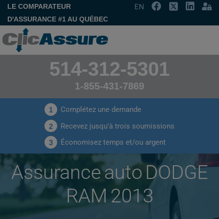
LE COMPARATEUR
EN
D'ASSURANCE #1 AU QUÉBEC
514-312-5301
1-855-431-7869
Complétez une demande
1
Recevez jusqu'à trois soumissions
2
Économisez temps et/ou argent
3
Assurance auto DODGE
RAM 2013