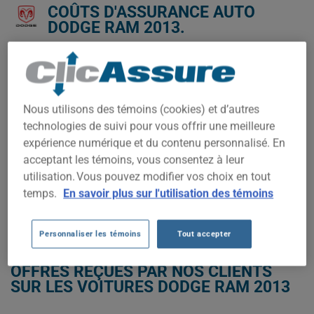
COÛTS D'ASSURANCE AUTO
DODGE RAM 2013.
Nous n'avons pas encore suffisamment de données
d'assurance auto pour ce véhicule.
Essayez un autre modèle ou une autre année, ou
Nous utilisons des témoins (cookies) et d’autres
commencez une soumission pour un prix personnalisé.
technologies de suivi pour vous offrir une meilleure
Pour trouver la meilleur assurance pour votre véhicule DODGE
expérience numérique et du contenu personnalisé. En
RAM 2013, il est plus important que jamais de comparer les
acceptant les témoins, vous consentez à leur
options disponibles.
utilisation. Vous pouvez modifier vos choix en tout
temps.
En savoir plus sur l'utilisation des témoins
OBTENEZ UNE ASSURANCE À BAS PRIX POUR VOTRE DODGE RAM
2013
Personnaliser les témoins
Tout accepter
OFFRES REÇUES PAR NOS CLIENTS
SUR LES VOITURES DODGE RAM 2013