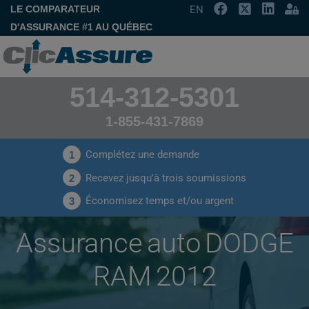
LE COMPARATEUR
EN
D'ASSURANCE #1 AU QUÉBEC
514-312-5301
1-855-431-7869
Complétez une demande
1
Recevez jusqu'à trois soumissions
2
Économisez temps et/ou argent
3
Assurance auto DODGE
RAM 2012