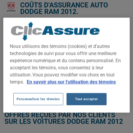
COÛTS D'ASSURANCE AUTO
DODGE RAM 2012.
Nous n'avons pas encore suffisamment de données
d'assurance auto pour ce véhicule.
Essayez un autre modèle ou une autre année, ou
Nous utilisons des témoins (cookies) et d’autres
commencez une soumission pour un prix personnalisé.
technologies de suivi pour vous offrir une meilleure
Pour trouver la meilleur assurance pour votre véhicule DODGE
expérience numérique et du contenu personnalisé. En
RAM 2012, il est plus important que jamais de comparer les
acceptant les témoins, vous consentez à leur
options disponibles.
utilisation. Vous pouvez modifier vos choix en tout
temps.
En savoir plus sur l'utilisation des témoins
OBTENEZ UNE ASSURANCE À BAS PRIX POUR VOTRE DODGE RAM
2012
Personnaliser les témoins
Tout accepter
OFFRES REÇUES PAR NOS CLIENTS
SUR LES VOITURES DODGE RAM 2012