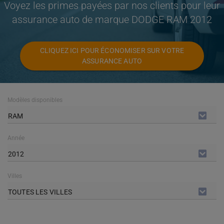
Voyez les primes payées par nos clients pour leur
assurance auto de marque DODGE RAM 2012
CLIQUEZ ICI POUR ÉCONOMISER SUR VOTRE
ASSURANCE AUTO
Modèles disponibles
RAM
Année
2012
Villes
TOUTES LES VILLES