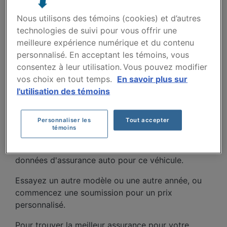
Villes
Nous utilisons des témoins (cookies) et d’autres
technologies de suivi pour vous offrir une
meilleure expérience numérique et du contenu
personnalisé. En acceptant les témoins, vous
consentez à leur utilisation. Vous pouvez modifier
vos choix en tout temps.
En savoir plus sur
l'utilisation des témoins
COÛTS D'ASSURANCE
AUTO DODGE RAM 2017.
Personnaliser les
Tout accepter
témoins
Nous n'avons pas encore suffisamment de
données d'assurance auto pour ce véhicule.
Essayez un autre modèle ou une autre année, ou
commencez une soumission pour un prix
personnalisé.
Pour trouver la meilleur assurance pour votre