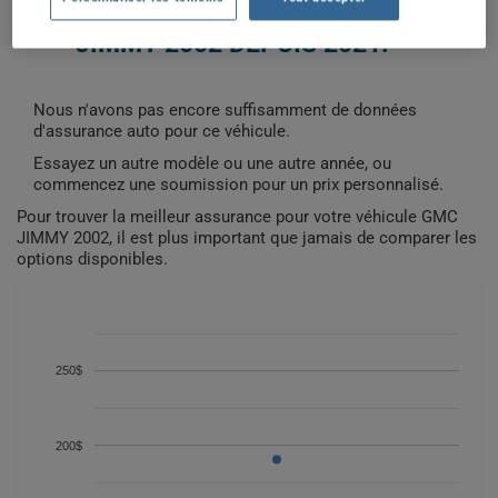
COÛTS D'ASSURANCE AUTO GMC
JIMMY 2002 DEPUIS 2021.
Nous n'avons pas encore suffisamment de données
d'assurance auto pour ce véhicule.
Essayez un autre modèle ou une autre année, ou
commencez une soumission pour un prix personnalisé.
Pour trouver la meilleur assurance pour votre véhicule GMC
JIMMY 2002, il est plus important que jamais de comparer les
options disponibles.
250$
200$