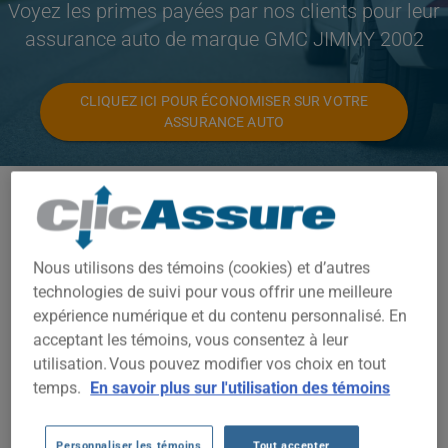
Voyez les primes payées par nos clients pour leur
assurance auto de marque GMC JIMMY 2002
CLIQUEZ ICI POUR ÉCONOMISER SUR VOTRE
ASSURANCE AUTO
Modèles disponibles
JIMMY
Nous utilisons des témoins (cookies) et d’autres
Année
technologies de suivi pour vous offrir une meilleure
2002
expérience numérique et du contenu personnalisé. En
acceptant les témoins, vous consentez à leur
Villes
utilisation. Vous pouvez modifier vos choix en tout
TOUTES LES VILLES
temps.
En savoir plus sur l'utilisation des témoins
Personnaliser les témoins
Tout accepter