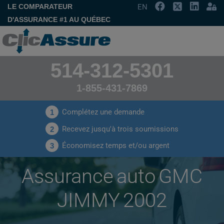
LE COMPARATEUR
EN
D'ASSURANCE #1 AU QUÉBEC
514-312-5301
1-855-431-7869
Complétez une demande
1
Recevez jusqu'à trois soumissions
2
Économisez temps et/ou argent
3
Assurance auto GMC
JIMMY 2002