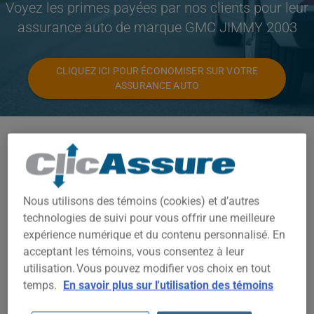
Voyez les primes payées par nos clients pour leur
assurance auto de marque GMC JIMMY 2003
CLIQUEZ ICI POUR ÉCONOMISER SUR VOTRE
ASSURANCE AUTO
Modèles disponibles
JIMMY
Année
Nous utilisons des témoins (cookies) et d’autres
2003
technologies de suivi pour vous offrir une meilleure
expérience numérique et du contenu personnalisé. En
Villes
acceptant les témoins, vous consentez à leur
utilisation. Vous pouvez modifier vos choix en tout
TOUTES LES VILLES
temps.
En savoir plus sur l'utilisation des témoins