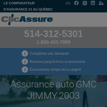
LE COMPARATEUR
EN
D'ASSURANCE #1 AU QUÉBEC
514-312-5301
1-855-431-7869
Complétez une demande
1
Recevez jusqu'à trois soumissions
2
Économisez temps et/ou argent
3
Assurance auto GMC
JIMMY 2003