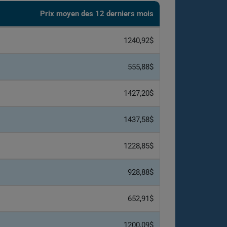
Prix ​​moyen des 12 derniers mois
1240,92$
555,88$
1427,20$
1437,58$
1228,85$
928,88$
652,91$
1200,09$