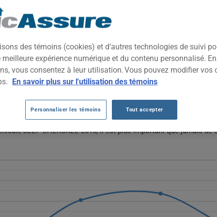
2015
TOUTES LES VIL
édiaire polyvalent, apprécié pour ses capacités hors route et son g
isons des témoins (cookies) et d’autres technologies de suivi p
e de gérer aussi bien la conduite urbaine que les escapades en rég
ne meilleure expérience numérique et du contenu personnalisé. E
ns, vous consentez à leur utilisation. Vous pouvez modifier vos 
EP CHEROKEE 2015 AU FIL DES 5 DERNI
ps.
En savoir plus sur l'utilisation des témoins
okee 2015 fluctuent sans tendance claire, oscillant entre 849 $ et 9
Personnaliser les témoins
Tout accepter
utôt qu'une hausse ou baisse continue.
véhicule JEEP CHEROKEE 2015, il est plus important que jamais de 