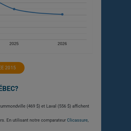
2025
2026
EE 2015
ÉBEC?
ummondville (469 $) et Laval (556 $) affichent
urs. En utilisant notre comparateur
Clicassure
,