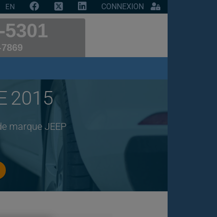
CONNEXION
EN
-5301
-7869
E 2015
 de marque JEEP