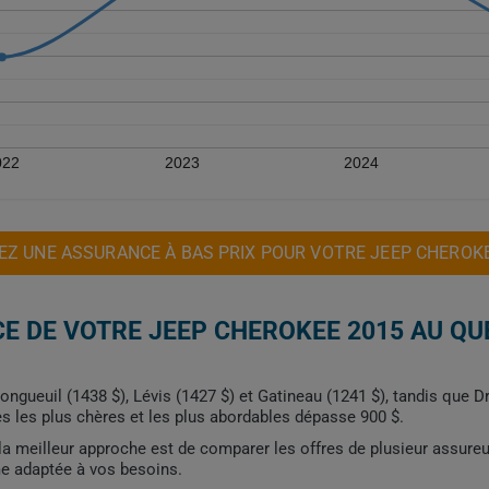
022
2023
2024
Z UNE ASSURANCE À BAS PRIX POUR VOTRE JEEP CHEROK
E DE VOTRE JEEP CHEROKEE 2015 AU QU
ngueuil (1438 $), Lévis (1427 $) et Gatineau (1241 $), tandis que Dr
les les plus chères et les plus abordables dépasse 900 $.
, la meilleur approche est de comparer les offres de plusieur assure
me adaptée à vos besoins.