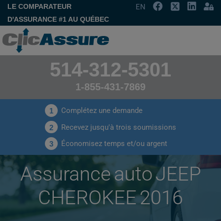
LE COMPARATEUR
EN
D'ASSURANCE #1 AU QUÉBEC
514-312-5301
1-855-431-7869
Complétez une demande
1
Recevez jusqu'à trois soumissions
2
Économisez temps et/ou argent
3
Assurance auto JEEP
CHEROKEE 2016