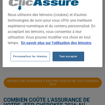
1 600$
Nous utilisons des témoins (cookies) et d’autres
1 400$
technologies de suivi pour vous offrir une meilleure
expérience numérique et du contenu personnalisé. En
acceptant les témoins, vous consentez à leur
1 200$
utilisation. Vous pouvez modifier vos choix en tout
temps.
En savoir plus sur l'utilisation des témoins
1 000$
Personnaliser les témoins
Tout accepter
2021
2022
2023
2024
2025
2026
OBTENEZ UNE ASSURANCE À BAS PRIX POUR VOTRE JEEP CHEROKEE
2016
COMBIEN COÛTE L'ASSURANCE DE