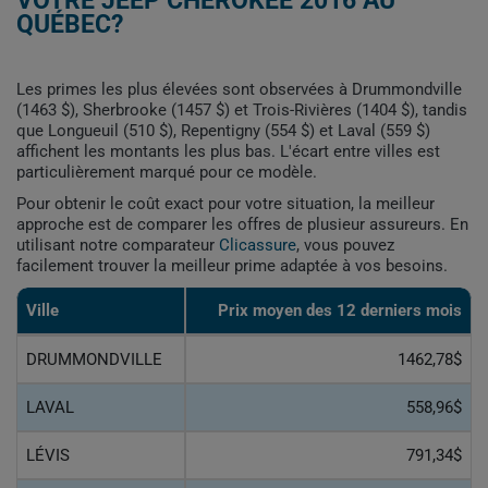
VOTRE JEEP CHEROKEE 2016 AU
QUÉBEC?
Les primes les plus élevées sont observées à Drummondville
(1463 $), Sherbrooke (1457 $) et Trois-Rivières (1404 $), tandis
que Longueuil (510 $), Repentigny (554 $) et Laval (559 $)
affichent les montants les plus bas. L'écart entre villes est
particulièrement marqué pour ce modèle.
Pour obtenir le coût exact pour votre situation, la meilleur
approche est de comparer les offres de plusieur assureurs. En
utilisant notre comparateur
Clicassure
, vous pouvez
facilement trouver la meilleur prime adaptée à vos besoins.
Ville
Prix ​​moyen des 12 derniers mois
DRUMMONDVILLE
1462,78$
LAVAL
558,96$
LÉVIS
791,34$