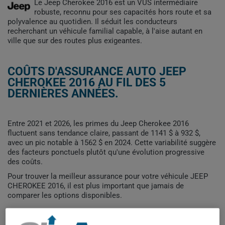
Le Jeep Cherokee 2016 est un VUS intermédiaire
robuste, reconnu pour ses capacités hors route et sa
polyvalence au quotidien. Il séduit les conducteurs
recherchant un véhicule familial capable, à l'aise autant en
ville que sur des routes plus exigeantes.
COÛTS D'ASSURANCE AUTO JEEP
CHEROKEE 2016 AU FIL DES 5
DERNIÈRES ANNÉES.
Entre 2021 et 2026, les primes du Jeep Cherokee 2016
fluctuent sans tendance claire, passant de 1141 $ à 932 $,
avec un pic notable à 1562 $ en 2024. Cette variabilité suggère
des facteurs ponctuels plutôt qu'une évolution progressive
des coûts.
Pour trouver la meilleur assurance pour votre véhicule JEEP
CHEROKEE 2016, il est plus important que jamais de
comparer les options disponibles.