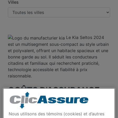
Villes
Le Kia Seltos 2024
est un multisegment sous-compact au style urbain
et polyvalent, offrant un habitacle spacieux et une
bonne garde au sol. Il séduit les conducteurs
citadins et familiaux qui recherchent praticité,
technologie accessible et fiabilité à prix
raisonnable.
COÛTS D'ASSURANCE
AUTO KIA SELTOS 2024
DEPUIS 2023.
Nous utilisons des témoins (cookies) et d’autres