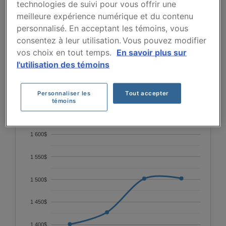
technologies de suivi pour vous offrir une
Entre 2023 et 2026, la prime moyenne du Kia
meilleure expérience numérique et du contenu
Seltos 2024 augmente progressivement, passant
personnalisé. En acceptant les témoins, vous
de 1401 $ à 1502 $, avant de se stabiliser en 2026.
consentez à leur utilisation. Vous pouvez modifier
Cette évolution reflète une hausse modérée des
vos choix en tout temps.
En savoir plus sur
coûts d'assurance sur la période disponible.
l'utilisation des témoins
Pour trouver la meilleur assurance pour votre
véhicule KIA SELTOS 2024, il est plus important
Personnaliser les
Tout accepter
témoins
que jamais de comparer les options disponibles.
1 600$
1 550$
1 500$
1 450$
1 400$