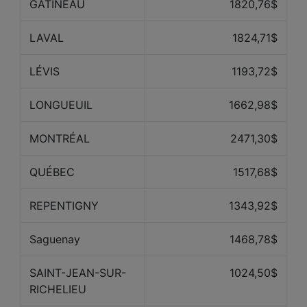
GATINEAU
1820,76$
LAVAL
1824,71$
LÉVIS
1193,72$
LONGUEUIL
1662,98$
MONTRÉAL
2471,30$
QUÉBEC
1517,68$
REPENTIGNY
1343,92$
Saguenay
1468,78$
SAINT-JEAN-SUR-
1024,50$
RICHELIEU