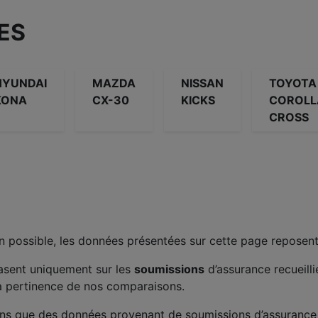
ES
HYUNDAI
MAZDA
NISSAN
TOYOTA
KONA
CX-30
KICKS
COROLL
CROSS
n possible, les données présentées sur cette page reposent 
asent uniquement sur les
soumissions
d’assurance recueill
la pertinence de nos comparaisons.
ons que des données provenant de soumissions d’assurance 