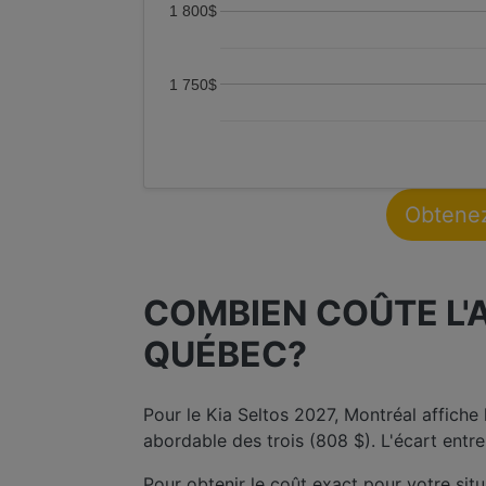
1 800$
1 750$
Obtenez
COMBIEN COÛTE L'
QUÉBEC?
Pour le Kia Seltos 2027, Montréal affiche
abordable des trois (808 $). L'écart ent
Pour obtenir le coût exact pour votre situ