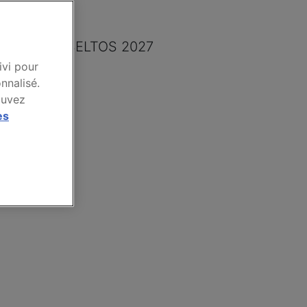
 2027
 marque KIA SELTOS 2027
ivi pour
nnalisé.
ouvez
es