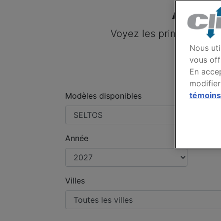
Assu
Voyez les primes payée
Nous uti
vous off
En accep
modifier
témoins
Modèles disponibles
Année
Villes