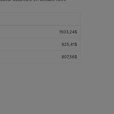
Prix ​​moyen des 12 derniers mois
1503,24$
925,41$
807,56$