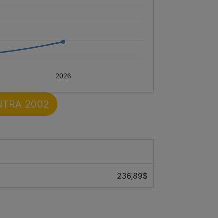
2026
ENTRA 2002
Prix ​​moyen des 12 derniers mois
236,89$