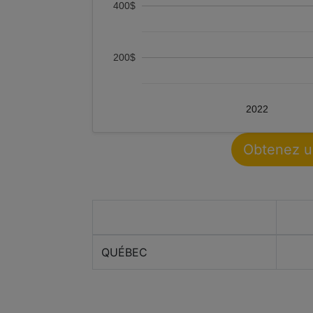
400$
200$
2022
Obtenez u
Ville
QUÉBEC