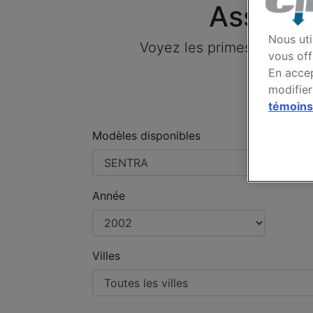
Assura
Nous uti
Voyez les primes payées 
vous off
En accep
modifier
témoins
Modèles disponibles
Année
Villes