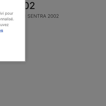
RA 2002
ivi pour
marque NISSAN SENTRA 2002
nnalisé.
ouvez
es