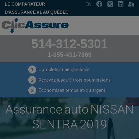
LE COMPARATEUR
EN
D'ASSURANCE #1 AU QUÉBEC
514-312-5301
1-855-431-7869
Complétez une demande
1
Recevez jusqu'à trois soumissions
2
Économisez temps et/ou argent
3
Assurance auto NISSAN
SENTRA 2019