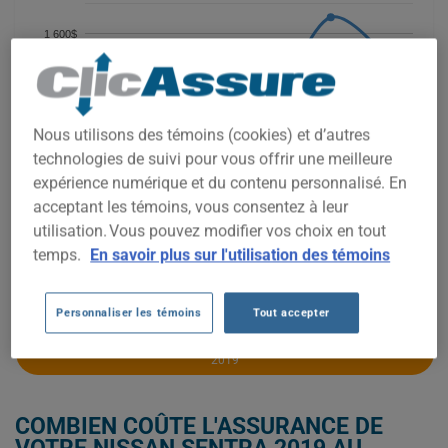
1 600$
1 400$
Nous utilisons des témoins (cookies) et d’autres
technologies de suivi pour vous offrir une meilleure
1 200$
expérience numérique et du contenu personnalisé. En
acceptant les témoins, vous consentez à leur
1 000$
utilisation. Vous pouvez modifier vos choix en tout
temps.
En savoir plus sur l'utilisation des témoins
2021
2022
2023
2024
2025
2026
Personnaliser les témoins
Tout accepter
OBTENEZ UNE ASSURANCE À BAS PRIX POUR VOTRE NISSAN SENTRA
2019
COMBIEN COÛTE L'ASSURANCE DE