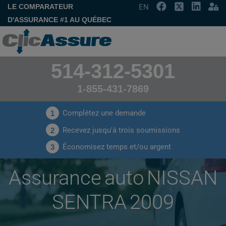
LE COMPARATEUR
EN
D'ASSURANCE #1 AU QUÉBEC
514-312-5301
1-855-431-7869
Complétez une demande
1
Recevez jusqu'à trois soumissions
2
Économisez temps et/ou argent
3
Assurance auto NISSAN
SENTRA 2009