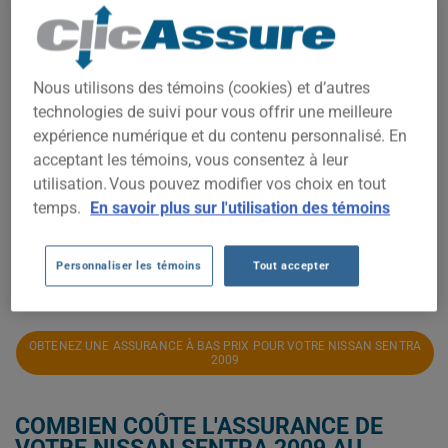
600$
Nous utilisons des témoins (cookies) et d’autres
technologies de suivi pour vous offrir une meilleure
expérience numérique et du contenu personnalisé. En
500$
acceptant les témoins, vous consentez à leur
utilisation. Vous pouvez modifier vos choix en tout
temps.
En savoir plus sur l'utilisation des témoins
400$
Personnaliser les témoins
Tout accepter
2021
2022
2023
2024
2025
2026
OBTENEZ UNE ASSURANCE À BAS PRIX POUR VOTRE NISSAN SENTRA
2009
COMBIEN COÛTE L'ASSURANCE DE