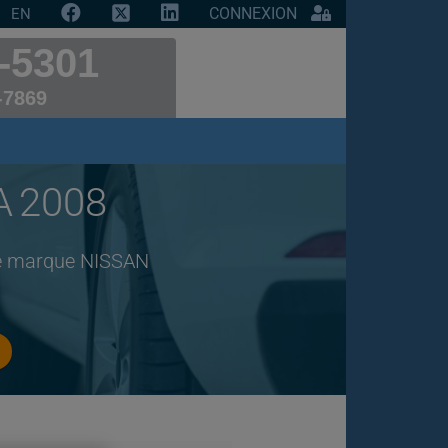
CONNEXION
EN
-5301
-7869
A 2008
 de marque NISSAN