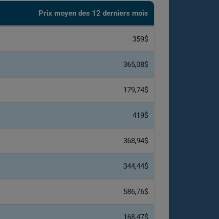
Prix ​​moyen des 12 derniers mois
359$
365,08$
179,74$
419$
368,94$
344,44$
586,76$
168,47$