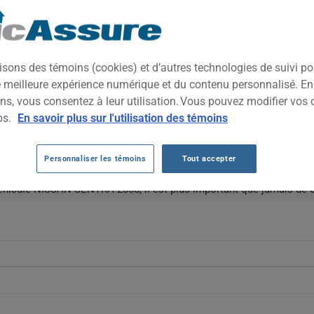
2008
TOUTES LES VIL
 compacte fiable et économique, appréciée pour sa consommation ra
isons des témoins (cookies) et d’autres technologies de suivi p
ique pour les conducteurs recherchant un véhicule d'occasion sans
ne meilleure expérience numérique et du contenu personnalisé. E
ns, vous consentez à leur utilisation. Vous pouvez modifier vos 
SSAN SENTRA 2008 AU FIL DES 5 DERNI
ps.
En savoir plus sur l'utilisation des témoins
 Sentra 2008 diminuent globalement, passant de 873 $ à 396 $, avec
Personnaliser les témoins
Tout accepter
 dépréciation du véhicule et sa valeur de remplacement réduite.
véhicule NISSAN SENTRA 2008, il est plus important que jamais de 