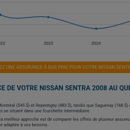
022
2023
2024
Z UNE ASSURANCE À BAS PRIX POUR VOTRE NISSAN SENT
E DE VOTRE NISSAN SENTRA 2008 AU QU
ntréal (545 $) et Repentigny (483 $), tandis que Saguenay (168 $) e
es se situent dans une fourchette intermédiaire.
, la meilleur approche est de comparer les offres de plusieur assure
me adaptée à vos besoins.