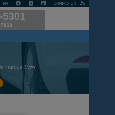
CONNEXION
EN
-5301
-7869
o de marque BMW