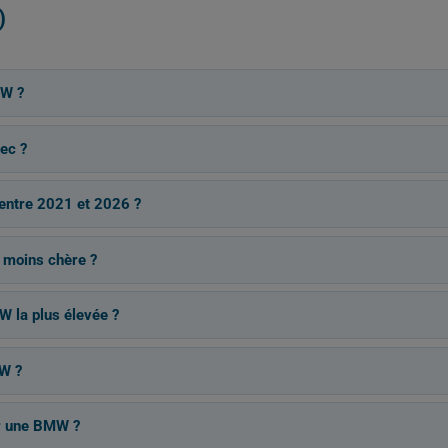
)
MW ?
ec ?
 entre 2021 et 2026 ?
a moins chère ?
W la plus élevée ?
MW ?
r une BMW ?