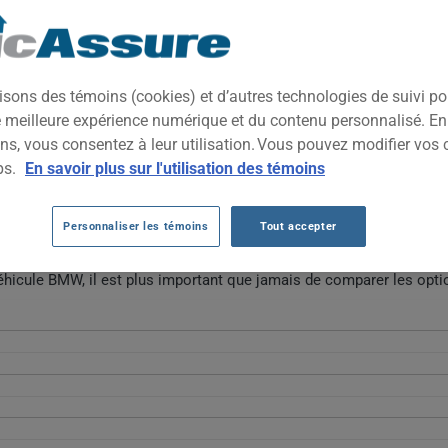
nnu pour son équilibre entre performance et raffinement technique
r soigné et des technologies avancées, tout en conservant un pos
isons des témoins (cookies) et d’autres technologies de suivi p
ne meilleure expérience numérique et du contenu personnalisé. E
ns, vous consentez à leur utilisation. Vous pouvez modifier vos 
MW AU FIL DES 5 DERNIÈRES ANNÉES.
ps.
En savoir plus sur l'utilisation des témoins
es véhicules BMW fluctuent fortement, débutant à 4459 $ en 2021 av
Personnaliser les témoins
Tout accepter
$ en 2026. Cette variation reflète des ajustements marqués dans le
véhicule BMW, il est plus important que jamais de comparer les opti