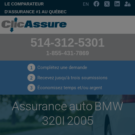
LE COMPARATEUR
EN
D'ASSURANCE #1 AU QUÉBEC
514-312-5301
1-855-431-7869
Complétez une demande
1
Recevez jusqu'à trois soumissions
2
Économisez temps et/ou argent
3
Assurance auto BMW
320I 2005