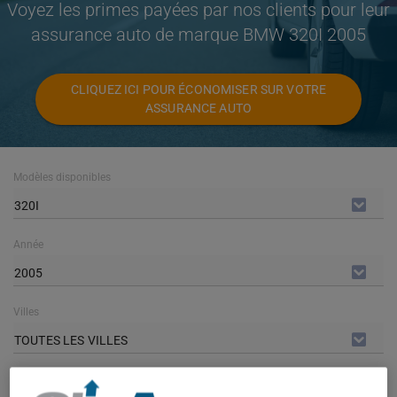
Voyez les primes payées par nos clients pour leur
assurance auto de marque BMW 320I 2005
CLIQUEZ ICI POUR ÉCONOMISER SUR VOTRE
ASSURANCE AUTO
Modèles disponibles
320I
Année
2005
Villes
TOUTES LES VILLES