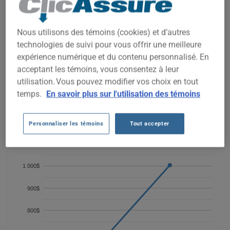
COÛTS D'ASSURANCE AUTO BMW
320I 2005 DEPUIS 2023.
Nous utilisons des témoins (cookies) et d’autres
technologies de suivi pour vous offrir une meilleure
Nous n'avons pas encore suffisamment de données
expérience numérique et du contenu personnalisé. En
d'assurance auto pour ce véhicule.
acceptant les témoins, vous consentez à leur
Essayez un autre modèle ou une autre année, ou
utilisation. Vous pouvez modifier vos choix en tout
commencez une soumission pour un prix personnalisé.
temps.
En savoir plus sur l'utilisation des témoins
Pour trouver la meilleur assurance pour votre véhicule BMW
320I 2005, il est plus important que jamais de comparer les
options disponibles.
Personnaliser les témoins
Tout accepter
1 100$
1 000$
900$
800$