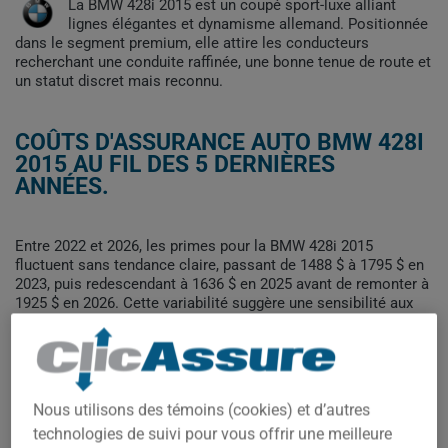
La BMW 428i 2015 est un coupé sport-luxe alliant
lignes élégantes et dynamisme allemand. Positionnée
dans le segment premium, elle attire les conducteurs
recherchant une conduite raffinée, une bonne tenue de route et
un statut discret mais reconnu.
COÛTS D'ASSURANCE AUTO BMW 428I
2015 AU FIL DES 5 DERNIÈRES
ANNÉES.
Entre 2022 et 2026, les primes pour la BMW 428i 2015
fluctuent sans tendance claire, passant de 1488 $ à 1795 $ en
2023, puis redescendant à 1636 $ en 2025 avant de remonter à
1925 $ en 2026. Cette variabilité suggère une sensibilité aux
facteurs de risque annuels plutôt qu'une évolution linéaire.
Pour trouver la meilleur assurance pour votre véhicule BMW
428I 2015, il est plus important que jamais de comparer les
options disponibles.
Nous utilisons des témoins (cookies) et d’autres
technologies de suivi pour vous offrir une meilleure
2 000$