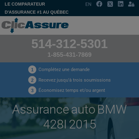
LE COMPARATEUR
EN
D'ASSURANCE #1 AU QUÉBEC
514-312-5301
1-855-431-7869
Complétez une demande
1
Recevez jusqu'à trois soumissions
2
Économisez temps et/ou argent
3
Assurance auto BMW
428I 2015