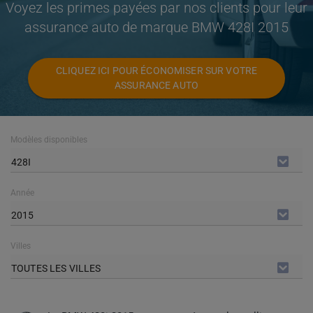
Voyez les primes payées par nos clients pour leur
assurance auto de marque BMW 428I 2015
CLIQUEZ ICI POUR ÉCONOMISER SUR VOTRE
ASSURANCE AUTO
Modèles disponibles
428I
Année
2015
Villes
TOUTES LES VILLES