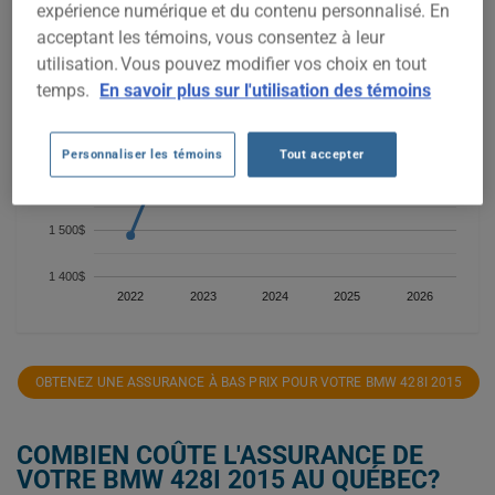
expérience numérique et du contenu personnalisé. En
acceptant les témoins, vous consentez à leur
1 900$
utilisation. Vous pouvez modifier vos choix en tout
temps.
En savoir plus sur l'utilisation des témoins
1 800$
1 700$
Personnaliser les témoins
Tout accepter
1 600$
1 500$
1 400$
2022
2023
2024
2025
2026
OBTENEZ UNE ASSURANCE À BAS PRIX POUR VOTRE BMW 428I 2015
COMBIEN COÛTE L'ASSURANCE DE
VOTRE BMW 428I 2015 AU QUÉBEC?