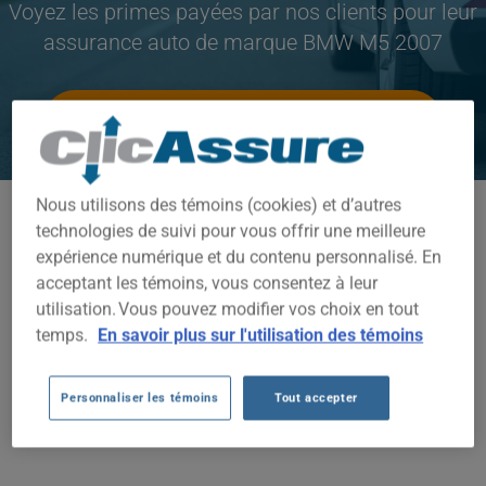
Voyez les primes payées par nos clients pour leur
assurance auto de marque BMW M5 2007
CLIQUEZ ICI POUR ÉCONOMISER SUR VOTRE
ASSURANCE AUTO
Nous utilisons des témoins (cookies) et d’autres
Modèles disponibles
technologies de suivi pour vous offrir une meilleure
M5
expérience numérique et du contenu personnalisé. En
acceptant les témoins, vous consentez à leur
Année
utilisation. Vous pouvez modifier vos choix en tout
temps.
En savoir plus sur l'utilisation des témoins
2007
Villes
Personnaliser les témoins
Tout accepter
TOUTES LES VILLES