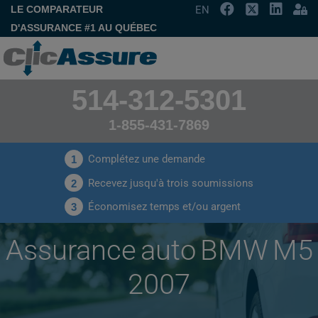
LE COMPARATEUR
EN
D'ASSURANCE #1 AU QUÉBEC
514-312-5301
1-855-431-7869
Complétez une demande
1
Recevez jusqu'à trois soumissions
2
Économisez temps et/ou argent
3
Assurance auto BMW M5
2007