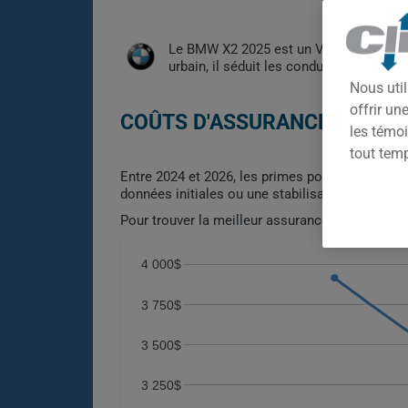
Le BMW X2 2025 est un VUS compact au 
urbain, il séduit les conducteurs reche
Nous util
offrir u
COÛTS D'ASSURANCE AUTO B
les témoi
tout tem
Entre 2024 et 2026, les primes pour le BMW X2 
données initiales ou une stabilisation des coû
Pour trouver la meilleur assurance pour votre 
4 000$
3 750$
3 500$
3 250$