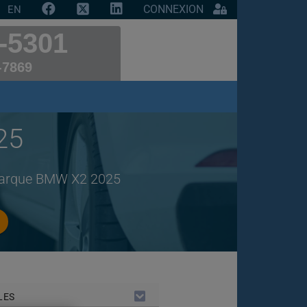
CONNEXION
EN
-5301
-7869
25
 marque BMW X2 2025
LES