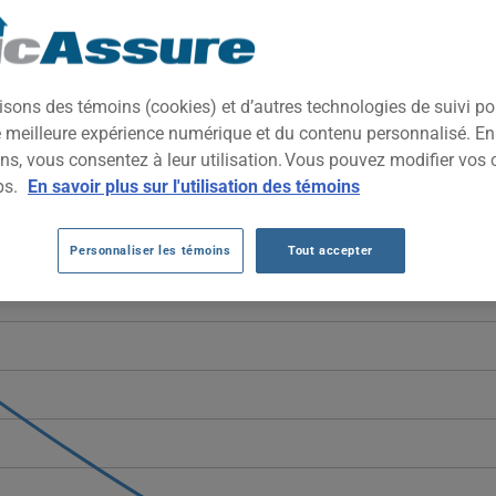
style de coupé sportif, mêlant lignes dynamiques et habitabilité 
rchant prestige, agilité et technologie embarquée dans un format cit
isons des témoins (cookies) et d’autres technologies de suivi p
ne meilleure expérience numérique et du contenu personnalisé. E
MW X2 2025 DEPUIS 2024.
ns, vous consentez à leur utilisation. Vous pouvez modifier vos 
ps.
En savoir plus sur l'utilisation des témoins
2025 diminuent sensiblement, passant de 3917 $ à 2593 $. Cette bai
ts d'assurance pour ce modèle récent.
Personnaliser les témoins
Tout accepter
véhicule BMW X2 2025, il est plus important que jamais de comparer