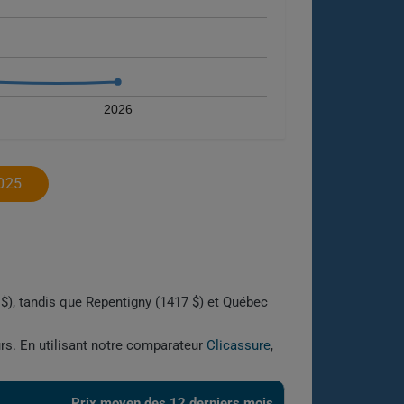
2026
025
2 $), tandis que Repentigny (1417 $) et Québec
urs. En utilisant notre comparateur
Clicassure
,
Prix ​​moyen des 12 derniers mois