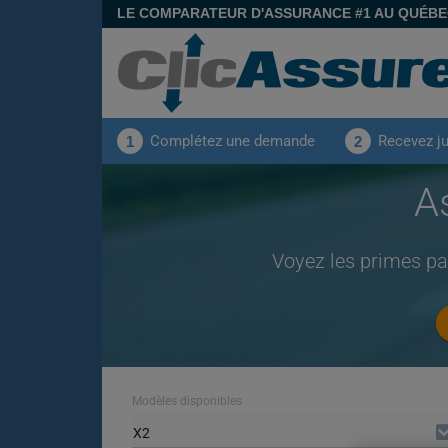
LE COMPARATEUR D'ASSURANCE #1 AU QUÉB
Complétez une demande
Recevez j
1
2
A
Voyez les primes p
Modèles disponibles
X2