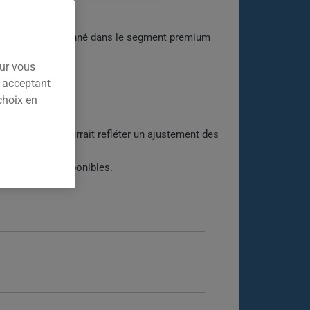
pratique. Positionné dans le segment premium
adin.
our vous
n acceptant
choix en
sse notable pourrait refléter un ajustement des
 les options disponibles.