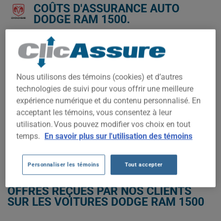
COÛTS D'ASSURANCE AUTO
DODGE RAM 1500.
Nous n'avons pas encore suffisamment de données
d'assurance auto pour ce véhicule.
Essayez un autre modèle ou une autre année, ou
Nous utilisons des témoins (cookies) et d’autres
commencez une soumission pour un prix personnalisé.
technologies de suivi pour vous offrir une meilleure
Pour trouver la meilleur assurance pour votre véhicule DODGE
expérience numérique et du contenu personnalisé. En
RAM 1500, il est plus important que jamais de comparer les
acceptant les témoins, vous consentez à leur
options disponibles.
utilisation. Vous pouvez modifier vos choix en tout
temps.
En savoir plus sur l'utilisation des témoins
OBTENEZ UNE ASSURANCE À BAS PRIX POUR VOTRE DODGE RAM
1500
Personnaliser les témoins
Tout accepter
OFFRES REÇUES PAR NOS CLIENTS
SUR LES VOITURES DODGE RAM 1500