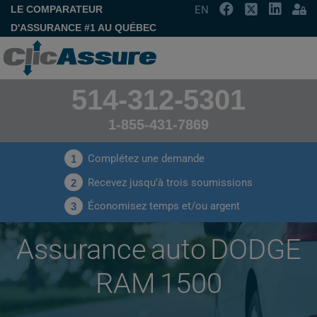
LE COMPARATEUR
EN
D'ASSURANCE #1 AU QUÉBEC
514-312-5301
1-855-431-7869
Complétez une demande
1
Recevez jusqu'à trois soumissions
2
Économisez temps et/ou argent
3
Assurance auto DODGE
RAM 1500