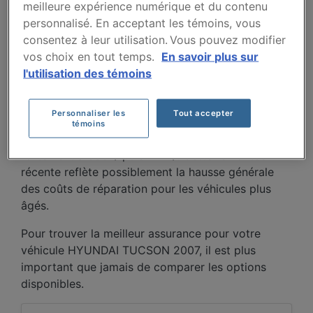
meilleure expérience numérique et du contenu
TUCSON 2007 AU FIL
personnalisé. En acceptant les témoins, vous
DES 5 DERNIÈRES
consentez à leur utilisation. Vous pouvez modifier
vos choix en tout temps.
En savoir plus sur
ANNÉES.
l'utilisation des témoins
Entre 2022 et 2026, les primes pour le Hyundai
Personnaliser les
Tout accepter
Tucson 2007 fluctuent, passant de 339 $ à un
témoins
creux de 259 $ en 2024, avant de remonter
fortement à 386 $ puis 412 $. Cette remontée
récente reflète possiblement la hausse générale
des coûts de réparation pour les véhicules plus
âgés.
Pour trouver la meilleur assurance pour votre
véhicule HYUNDAI TUCSON 2007, il est plus
important que jamais de comparer les options
disponibles.