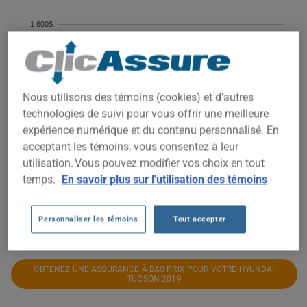
1 600$
1 500$
1 400$
Nous utilisons des témoins (cookies) et d’autres
technologies de suivi pour vous offrir une meilleure
1 300$
expérience numérique et du contenu personnalisé. En
acceptant les témoins, vous consentez à leur
1 200$
utilisation. Vous pouvez modifier vos choix en tout
temps.
En savoir plus sur l'utilisation des témoins
1 100$
2021
2022
2023
2024
2025
2026
Personnaliser les témoins
Tout accepter
OBTENEZ UNE ASSURANCE À BAS PRIX POUR VOTRE HYUNDAI
TUCSON 2019