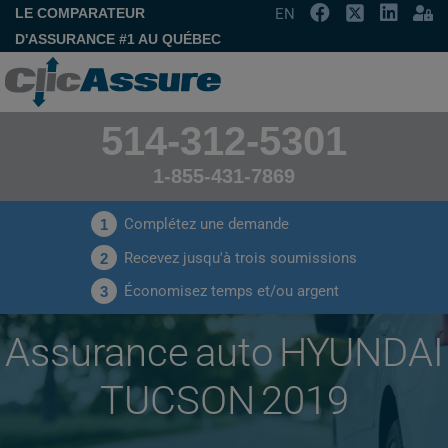
LE COMPARATEUR
EN
D'ASSURANCE #1 AU QUÉBEC
514-312-5301
1-855-431-7869
Complétez une demande
1
Recevez jusqu'à trois soumissions
2
Économisez temps et/ou argent
3
Assurance auto HYUNDAI
TUCSON 2019