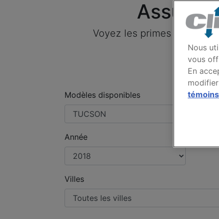
Assuran
Voyez les primes payées p
Nous uti
vous off
En accep
modifier
témoins
Modèles disponibles
Année
Villes