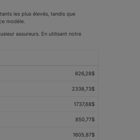
ants les plus élevés, tandis que
 ce modèle.
usieur assureurs. En utilisant notre
Prix ​​moyen des 12 derniers mois
826,28$
2338,73$
1737,68$
850,77$
1605,87$