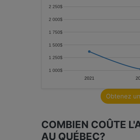
2 250$
2 000$
1 750$
1 500$
1 250$
1 000$
2021
2
Obtenez un
COMBIEN COÛTE L'
AU QUÉBEC?