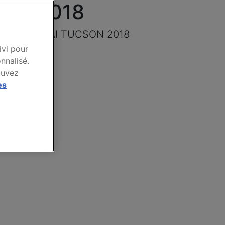
SON 2018
marque HYUNDAI TUCSON 2018
ivi pour
nnalisé.
ouvez
es