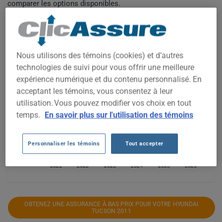
comparer les options disponibles.
800$
Nous utilisons des témoins (cookies) et d’autres
technologies de suivi pour vous offrir une meilleure
700$
expérience numérique et du contenu personnalisé. En
acceptant les témoins, vous consentez à leur
utilisation. Vous pouvez modifier vos choix en tout
600$
temps.
En savoir plus sur l'utilisation des témoins
Personnaliser les témoins
Tout accepter
500$
2021
2022
2023
2024
2025
2026
OBTENEZ UNE ASSURANCE À BAS PRIX POUR VOTRE HYUNDAI
TUCSON 2011