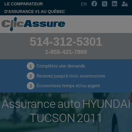
LE COMPARATEUR
EN
D'ASSURANCE #1 AU QUÉBEC
514-312-5301
1-855-431-7869
Complétez une demande
1
Recevez jusqu'à trois soumissions
2
Économisez temps et/ou argent
3
Assurance auto HYUNDAI
TUCSON 2011