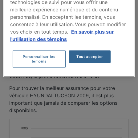
technologies de suivi pour vous offrir une
TUCSON 2009 AU FIL
meilleure expérience numérique et du contenu
DES 5 DERNIÈRES
personnalisé. En acceptant les témoins, vous
consentez à leur utilisation. Vous pouvez modifier
ANNÉES.
vos choix en tout temps.
En savoir plus sur
l'utilisation des témoins
Entre 2021 et 2025, les primes pour le Hyundai
Tucson 2009 diminuent globalement, passant de
Personnaliser les
Tout accepter
607 $ à 364 $, reflétant la dépréciation continue
témoins
du véhicule. En 2026, une hausse est toutefois
observée, la prime remontant à 540 $.
Pour trouver la meilleur assurance pour votre
véhicule HYUNDAI TUCSON 2009, il est plus
important que jamais de comparer les options
disponibles.
700$