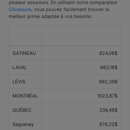
plusieur assureurs. En utilisant notre comparateur
Clicassure
, vous pouvez facilement trouver la
meilleur prime adaptée à vos besoins.
Prix ​​moyen des 12 derniers
Ville
mois
GATINEAU
824,06$
LAVAL
983,18$
LÉVIS
662,39$
MONTRÉAL
1023,87$
QUÉBEC
336,48$
Saguenay
978,22$