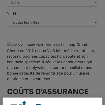
Villes
Le Jeep Grand
Cherokee 2012 est un VUS intermédiaire robuste,
reconnu pour ses capacités hors route et son
habitacle spacieux. Il séduit les conducteurs qui
recherchent polyvalence, confort familial et une
bonne capacité de remorquage pour un usage
quotidien ou aventureux.
COÛTS D'ASSURANCE
AUTO JEEP GRAND