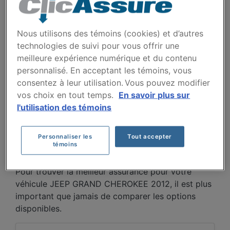
CHEROKEE 2012 AU FIL
DES 5 DERNIÈRES
Nous utilisons des témoins (cookies) et d’autres
ANNÉES.
technologies de suivi pour vous offrir une
meilleure expérience numérique et du contenu
personnalisé. En acceptant les témoins, vous
Entre 2022 et 2026, les primes pour le Jeep Grand
consentez à leur utilisation. Vous pouvez modifier
Cherokee 2012 fluctuent, passant de 803 $ en
vos choix en tout temps.
En savoir plus sur
2022 à un sommet de 1148 $ en 2023, puis
l'utilisation des témoins
diminuant graduellement à 1042 $ en 2025 et 672
$ en 2026. Cette tendance à la baisse récente
Personnaliser les
Tout accepter
peut refléter l'âge croissant du véhicule et la
témoins
diminution de sa valeur de remplacement.
Pour trouver la meilleur assurance pour votre
véhicule JEEP GRAND CHEROKEE 2012, il est plus
important que jamais de comparer les options
disponibles.