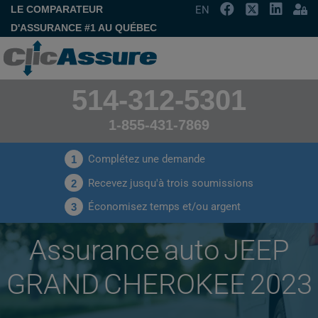
LE COMPARATEUR
EN
D'ASSURANCE #1 AU QUÉBEC
514-312-5301
1-855-431-7869
Complétez une demande
1
Recevez jusqu'à trois soumissions
2
Économisez temps et/ou argent
3
Assurance auto JEEP
GRAND CHEROKEE 2023