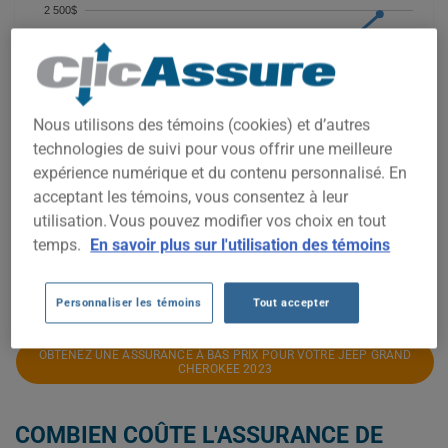
2 500$
2 250$
2 000$
Nous utilisons des témoins (cookies) et d’autres
technologies de suivi pour vous offrir une meilleure
1 750$
expérience numérique et du contenu personnalisé. En
acceptant les témoins, vous consentez à leur
1 500$
utilisation. Vous pouvez modifier vos choix en tout
temps.
En savoir plus sur l'utilisation des témoins
1 250$
2022
2023
2024
2025
2026
Personnaliser les témoins
Tout accepter
OBTENEZ UNE ASSURANCE À BAS PRIX POUR VOTRE JEEP GRAND
CHEROKEE 2023
COMBIEN COÛTE L'ASSURANCE DE