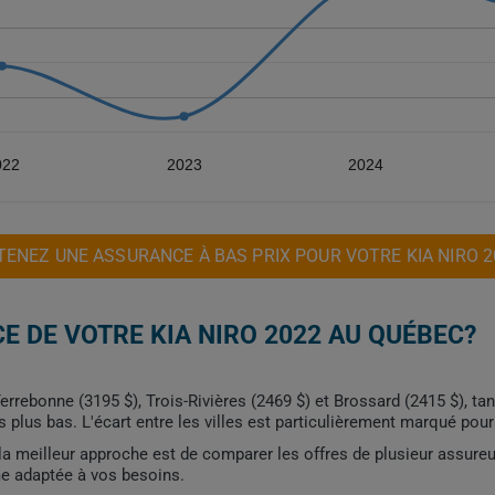
022
2023
2024
TENEZ UNE ASSURANCE À BAS PRIX POUR VOTRE KIA NIRO 2
E DE VOTRE KIA NIRO 2022 AU QUÉBEC?
rrebonne (3195 $), Trois-Rivières (2469 $) et Brossard (2415 $), ta
s plus bas. L'écart entre les villes est particulièrement marqué pou
, la meilleur approche est de comparer les offres de plusieur assure
me adaptée à vos besoins.