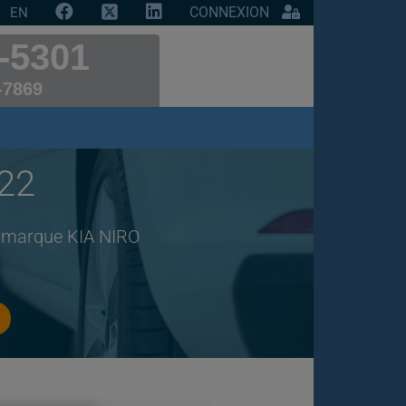
CONNEXION
EN
-5301
-7869
022
e marque KIA NIRO