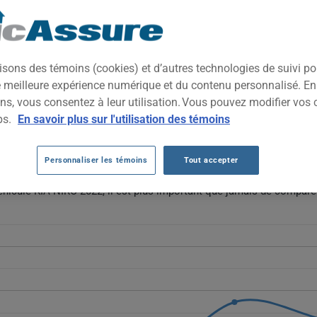
2022
TOUTES LES VIL
e compact conçu pour l'efficacité énergétique et la polyvalence urb
isons des témoins (cookies) et d’autres technologies de suivi p
onducteurs soucieux de l'environnement qui recherchent un véhicule
ne meilleure expérience numérique et du contenu personnalisé. E
ns, vous consentez à leur utilisation. Vous pouvez modifier vos 
A NIRO 2022 AU FIL DES 5 DERNIÈRES AN
ps.
En savoir plus sur l'utilisation des témoins
 fluctuent, passant de 1192 $ à 1805 $. Après une baisse en 2023 (
Personnaliser les témoins
Tout accepter
ce générale à la hausse malgré les variations annuelles.
éhicule KIA NIRO 2022, il est plus important que jamais de compare