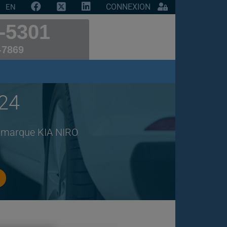
CONNEXION
EN
-5301
-7869
024
e marque KIA NIRO