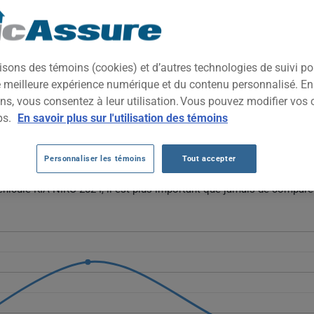
2024
TOUTES LES VIL
 compact conçu pour l'efficacité énergétique et la praticité urbaine
isons des témoins (cookies) et d’autres technologies de suivi p
cieux de réduire leur consommation de carburant sans sacrifier le co
ne meilleure expérience numérique et du contenu personnalisé. E
ns, vous consentez à leur utilisation. Vous pouvez modifier vos 
A NIRO 2024 DEPUIS 2023.
ps.
En savoir plus sur l'utilisation des témoins
 2024 varient sans direction claire, passant de 1462 $ en 2023 à 17
Personnaliser les témoins
Tout accepter
uation suggère une certaine stabilité relative plutôt qu'une tendanc
éhicule KIA NIRO 2024, il est plus important que jamais de compare