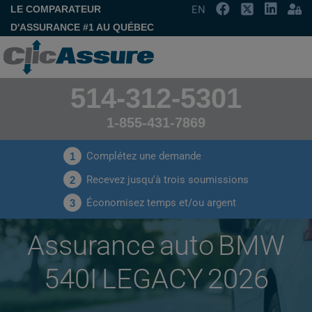
LE COMPARATEUR
EN
D'ASSURANCE #1 AU QUÉBEC
514-312-5301
1-855-431-7869
Complétez une demande
1
Recevez jusqu'à trois soumissions
2
Économisez temps et/ou argent
3
Assurance auto BMW
540I LEGACY 2026