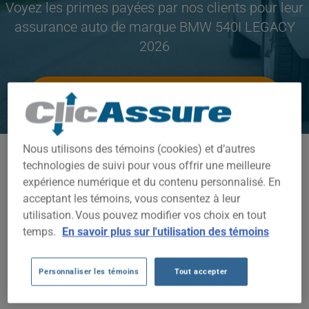
Voyez les primes payées par nos clients pour leur
assurance auto de marque BMW 540I LEGACY
2026
CLIQUEZ ICI POUR ÉCONOMISER SUR VOTRE
ASSURANCE AUTO
Nous utilisons des témoins (cookies) et d’autres
Modèles disponibles
technologies de suivi pour vous offrir une meilleure
540I LEGACY
expérience numérique et du contenu personnalisé. En
acceptant les témoins, vous consentez à leur
Année
utilisation. Vous pouvez modifier vos choix en tout
temps.
En savoir plus sur l'utilisation des témoins
2026
Villes
Personnaliser les témoins
Tout accepter
TOUTES LES VILLES