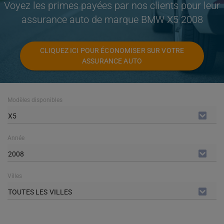
Voyez les primes payées par nos clients pour leur
assurance auto de marque BMW X5 2008
CLIQUEZ ICI POUR ÉCONOMISER SUR VOTRE
ASSURANCE AUTO
Modèles disponibles
X5
Année
2008
Villes
TOUTES LES VILLES