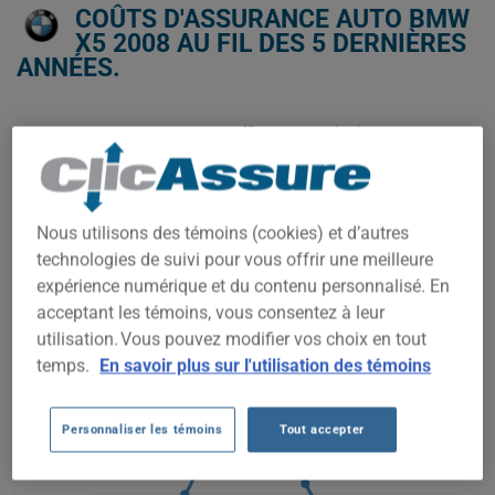
COÛTS D'ASSURANCE AUTO BMW
X5 2008 AU FIL DES 5 DERNIÈRES
ANNÉES.
Nous n'avons pas encore suffisamment de données
d'assurance auto pour ce véhicule.
Essayez un autre modèle ou une autre année, ou
commencez une soumission pour un prix personnalisé.
Nous utilisons des témoins (cookies) et d’autres
Pour trouver la meilleur assurance pour votre véhicule BMW
technologies de suivi pour vous offrir une meilleure
X5 2008, il est plus important que jamais de comparer les
options disponibles.
expérience numérique et du contenu personnalisé. En
acceptant les témoins, vous consentez à leur
1 600$
utilisation. Vous pouvez modifier vos choix en tout
temps.
En savoir plus sur l'utilisation des témoins
1 400$
1 200$
Personnaliser les témoins
Tout accepter
1 000$