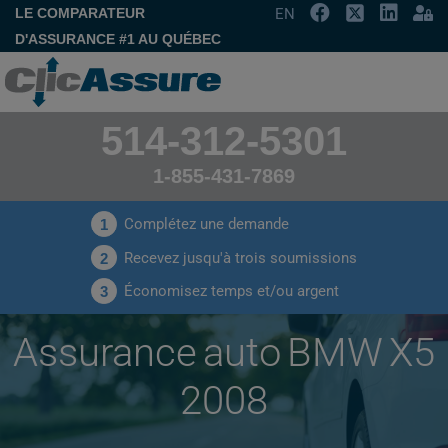
LE COMPARATEUR
EN
D'ASSURANCE #1 AU QUÉBEC
514-312-5301
1-855-431-7869
Complétez une demande
1
Recevez jusqu'à trois soumissions
2
Économisez temps et/ou argent
3
Assurance auto BMW X5
2008