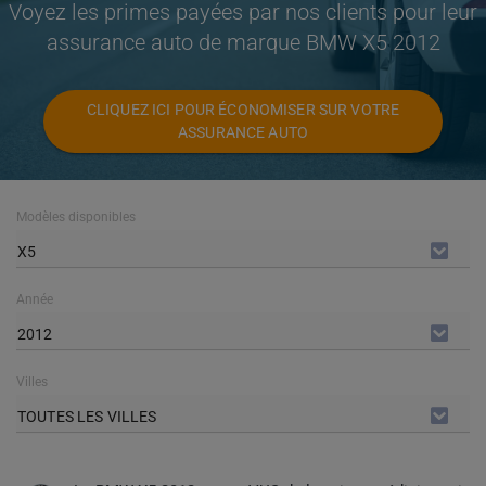
Voyez les primes payées par nos clients pour leur
assurance auto de marque BMW X5 2012
CLIQUEZ ICI POUR ÉCONOMISER SUR VOTRE
ASSURANCE AUTO
Modèles disponibles
X5
Année
2012
Villes
TOUTES LES VILLES