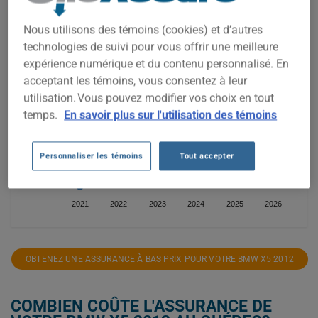
Nous utilisons des témoins (cookies) et d’autres
2 500$
technologies de suivi pour vous offrir une meilleure
expérience numérique et du contenu personnalisé. En
2 000$
acceptant les témoins, vous consentez à leur
utilisation. Vous pouvez modifier vos choix en tout
1 500$
temps.
En savoir plus sur l'utilisation des témoins
1 000$
Personnaliser les témoins
Tout accepter
500$
2021
2022
2023
2024
2025
2026
OBTENEZ UNE ASSURANCE À BAS PRIX POUR VOTRE BMW X5 2012
COMBIEN COÛTE L'ASSURANCE DE