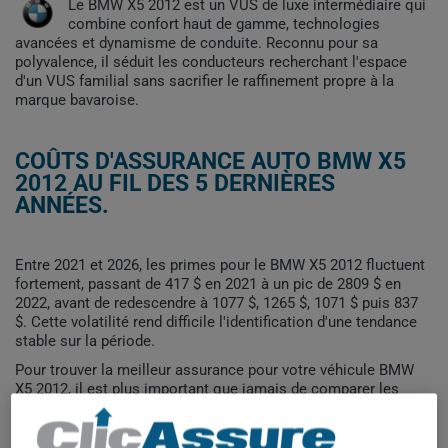
Le BMW X5 2012 est un VUS de luxe intermédiaire qui
combine confort haut de gamme, technologies
avancées et dynamisme de conduite. Reconnu pour sa
polyvalence, il séduit les conducteurs recherchant l'espace
d'un VUS familial sans sacrifier le raffinement propre à la
marque bavaroise.
COÛTS D'ASSURANCE AUTO BMW X5
2012 AU FIL DES 5 DERNIÈRES
ANNÉES.
Entre 2021 et 2026, les primes pour le BMW X5 2012 fluctuent
fortement, passant de 417 $ en 2021 à un pic de 2809 $ en
2022, avant de redescendre à 1077 $, 1265 $, 1071 $ puis 837
$. Cette volatilité rend difficile l'identification d'une tendance
stable sur la période.
Pour trouver la meilleur assurance pour votre véhicule BMW
X5 2012, il est plus important que jamais de comparer les
options disponibles.