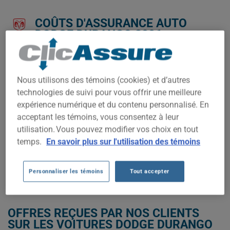
COÛTS D'ASSURANCE AUTO
DODGE DURANGO 2006.
Nous n'avons pas encore suffisamment de données
d'assurance auto pour ce véhicule.
Nous utilisons des témoins (cookies) et d’autres
Essayez un autre modèle ou une autre année, ou
technologies de suivi pour vous offrir une meilleure
commencez une soumission pour un prix personnalisé.
expérience numérique et du contenu personnalisé. En
Pour trouver la meilleur assurance pour votre véhicule DODGE
acceptant les témoins, vous consentez à leur
DURANGO 2006, il est plus important que jamais de comparer
utilisation. Vous pouvez modifier vos choix en tout
les options disponibles.
temps.
En savoir plus sur l'utilisation des témoins
OBTENEZ UNE ASSURANCE À BAS PRIX POUR VOTRE DODGE
DURANGO 2006
Personnaliser les témoins
Tout accepter
OFFRES REÇUES PAR NOS CLIENTS
SUR LES VOITURES DODGE DURANGO