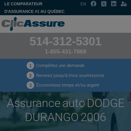
LE COMPARATEUR
EN
D'ASSURANCE #1 AU QUÉBEC
514-312-5301
1-855-431-7869
Complétez une demande
1
Recevez jusqu'à trois soumissions
2
Économisez temps et/ou argent
3
Assurance auto DODGE
DURANGO 2006