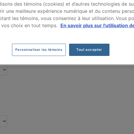
nce auto DODGE DURAN
lisons des témoins (cookies) et d’autres technologies de su
rir une meilleure expérience numérique et du contenu perso
tant les témoins, vous consentez à leur utilisation. Vous p
par nos clients pour leur assurance auto de 
 vos choix en tout temps.
En savoir plus sur l'utilisation d
Cliquez ici pour économiser sur votre assurance auto
Personnaliser les témoins
Tout accepter