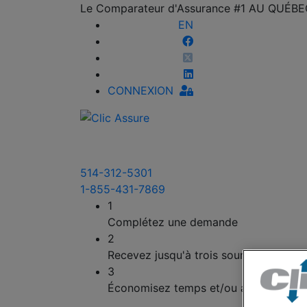
Le Comparateur d'Assurance #1 AU QUÉB
EN
CONNEXION
514-312-5301
1-855-431-7869
1
Complétez une demande
2
Recevez jusqu'à trois soumissions
3
Économisez temps et/ou argent