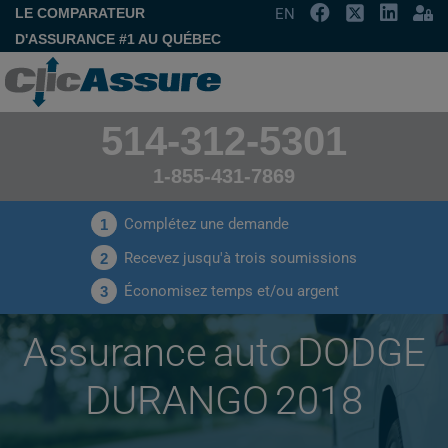
LE COMPARATEUR
EN
D'ASSURANCE #1 AU QUÉBEC
514-312-5301
1-855-431-7869
Complétez une demande
1
Recevez jusqu'à trois soumissions
2
Économisez temps et/ou argent
3
Assurance auto DODGE
DURANGO 2018