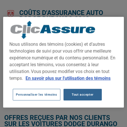
COÛTS D'ASSURANCE AUTO
DODGE DURANGO 2018.
Nous n'avons pas encore suffisamment de données
d'assurance auto pour ce véhicule.
Nous utilisons des témoins (cookies) et d’autres
Essayez un autre modèle ou une autre année, ou
technologies de suivi pour vous offrir une meilleure
commencez une soumission pour un prix personnalisé.
expérience numérique et du contenu personnalisé. En
Pour trouver la meilleur assurance pour votre véhicule DODGE
acceptant les témoins, vous consentez à leur
DURANGO 2018, il est plus important que jamais de comparer
utilisation. Vous pouvez modifier vos choix en tout
les options disponibles.
temps.
En savoir plus sur l'utilisation des témoins
OBTENEZ UNE ASSURANCE À BAS PRIX POUR VOTRE DODGE
DURANGO 2018
Personnaliser les témoins
Tout accepter
OFFRES REÇUES PAR NOS CLIENTS
SUR LES VOITURES DODGE DURANGO