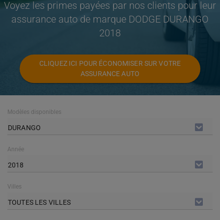
Voyez les primes payées par nos clients pour leur
assurance auto de marque DODGE DURANGO
2018
CLIQUEZ ICI POUR ÉCONOMISER SUR VOTRE
ASSURANCE AUTO
Modèles disponibles
DURANGO
Année
2018
Villes
TOUTES LES VILLES