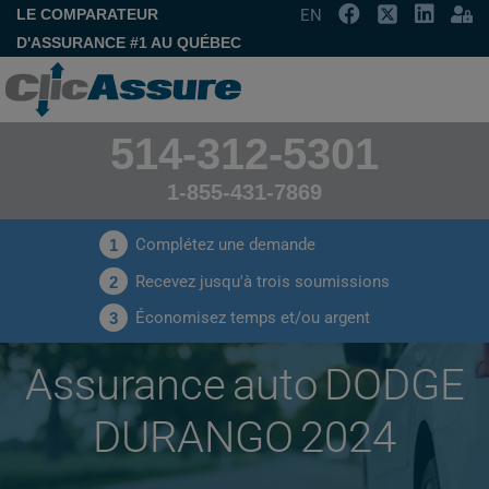
LE COMPARATEUR
EN
D'ASSURANCE #1 AU QUÉBEC
514-312-5301
1-855-431-7869
Complétez une demande
1
Recevez jusqu'à trois soumissions
2
Économisez temps et/ou argent
3
Assurance auto DODGE
DURANGO 2024