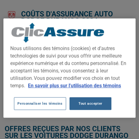
COÛTS D'ASSURANCE AUTO
DODGE DURANGO 2024.
Nous n'avons pas encore suffisamment de données
d'assurance auto pour ce véhicule.
Nous utilisons des témoins (cookies) et d’autres
Essayez un autre modèle ou une autre année, ou
technologies de suivi pour vous offrir une meilleure
commencez une soumission pour un prix personnalisé.
expérience numérique et du contenu personnalisé. En
Pour trouver la meilleur assurance pour votre véhicule DODGE
acceptant les témoins, vous consentez à leur
DURANGO 2024, il est plus important que jamais de comparer
utilisation. Vous pouvez modifier vos choix en tout
les options disponibles.
temps.
En savoir plus sur l'utilisation des témoins
OBTENEZ UNE ASSURANCE À BAS PRIX POUR VOTRE DODGE
DURANGO 2024
Personnaliser les témoins
Tout accepter
OFFRES REÇUES PAR NOS CLIENTS
SUR LES VOITURES DODGE DURANGO