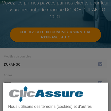
Voyez les primes payées par nos clients pour leur
assurance auto de marque DODGE DURANGO
2001
CLIQUEZ ICI POUR ÉCONOMISER SUR VOTRE
ASSURANCE AUTO
Modèles disponibles
DURANGO
Année
2001
Villes
TOUTES LES VILLES
Nous utilisons des témoins (cookies) et d’autres