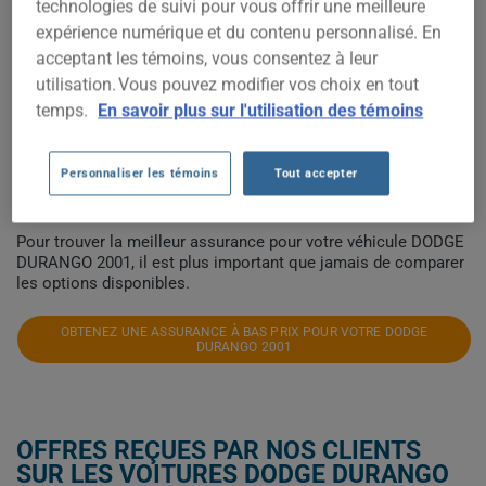
technologies de suivi pour vous offrir une meilleure
expérience numérique et du contenu personnalisé. En
COÛTS D'ASSURANCE AUTO
acceptant les témoins, vous consentez à leur
DODGE DURANGO 2001.
utilisation. Vous pouvez modifier vos choix en tout
temps.
En savoir plus sur l'utilisation des témoins
Nous n'avons pas encore suffisamment de données
d'assurance auto pour ce véhicule.
Personnaliser les témoins
Tout accepter
Essayez un autre modèle ou une autre année, ou
commencez une soumission pour un prix personnalisé.
Pour trouver la meilleur assurance pour votre véhicule DODGE
DURANGO 2001, il est plus important que jamais de comparer
les options disponibles.
OBTENEZ UNE ASSURANCE À BAS PRIX POUR VOTRE DODGE
DURANGO 2001
OFFRES REÇUES PAR NOS CLIENTS
SUR LES VOITURES DODGE DURANGO