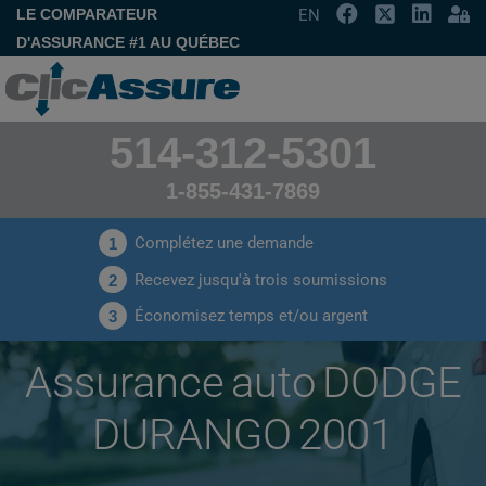
LE COMPARATEUR
EN
D'ASSURANCE #1 AU QUÉBEC
514-312-5301
1-855-431-7869
Complétez une demande
1
Recevez jusqu'à trois soumissions
2
Économisez temps et/ou argent
3
Assurance auto DODGE
DURANGO 2001