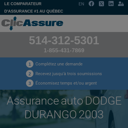
LE COMPARATEUR
EN
D'ASSURANCE #1 AU QUÉBEC
514-312-5301
1-855-431-7869
Complétez une demande
1
Recevez jusqu'à trois soumissions
2
Économisez temps et/ou argent
3
Assurance auto DODGE
DURANGO 2003