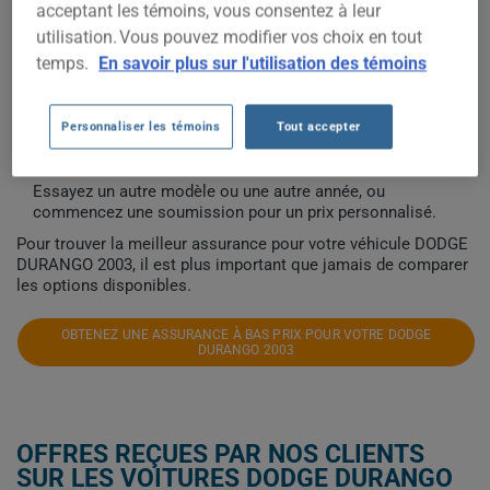
acceptant les témoins, vous consentez à leur
utilisation. Vous pouvez modifier vos choix en tout
COÛTS D'ASSURANCE AUTO
temps.
En savoir plus sur l'utilisation des témoins
DODGE DURANGO 2003.
Personnaliser les témoins
Tout accepter
Nous n'avons pas encore suffisamment de données
d'assurance auto pour ce véhicule.
Essayez un autre modèle ou une autre année, ou
commencez une soumission pour un prix personnalisé.
Pour trouver la meilleur assurance pour votre véhicule DODGE
DURANGO 2003, il est plus important que jamais de comparer
les options disponibles.
OBTENEZ UNE ASSURANCE À BAS PRIX POUR VOTRE DODGE
DURANGO 2003
OFFRES REÇUES PAR NOS CLIENTS
SUR LES VOITURES DODGE DURANGO