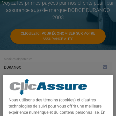
Voyez les primes payées par nos clients pour leur
assurance auto de marque DODGE DURANGO
2003
CLIQUEZ ICI POUR ÉCONOMISER SUR VOTRE
ASSURANCE AUTO
Modèles disponibles
DURANGO
Année
2003
Villes
Nous utilisons des témoins (cookies) et d’autres
technologies de suivi pour vous offrir une meilleure
TOUTES LES VILLES
expérience numérique et du contenu personnalisé. En