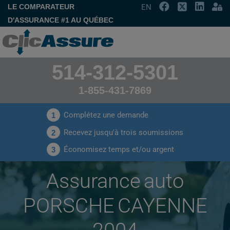
LE COMPARATEUR
EN
D'ASSURANCE #1 AU QUÉBEC
514-312-5301
1-855-431-7869
Complétez une demande
1
Recevez jusqu'à trois soumissions
2
Économisez temps et/ou argent
3
Assurance auto
PORSCHE CAYENNE