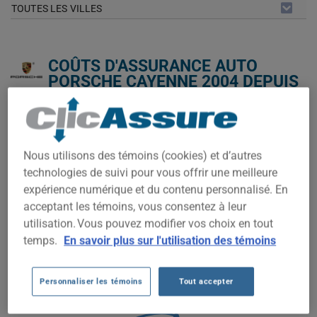
TOUTES LES VILLES
COÛTS D'ASSURANCE AUTO
PORSCHE CAYENNE 2004 DEPUIS
2023.
Nous n'avons pas encore suffisamment de données
d'assurance auto pour ce véhicule.
Nous utilisons des témoins (cookies) et d’autres
technologies de suivi pour vous offrir une meilleure
Essayez un autre modèle ou une autre année, ou
commencez une soumission pour un prix personnalisé.
expérience numérique et du contenu personnalisé. En
acceptant les témoins, vous consentez à leur
Pour trouver la meilleur assurance pour votre véhicule
PORSCHE CAYENNE 2004, il est plus important que jamais de
utilisation. Vous pouvez modifier vos choix en tout
comparer les options disponibles.
temps.
En savoir plus sur l'utilisation des témoins
500$
Personnaliser les témoins
Tout accepter