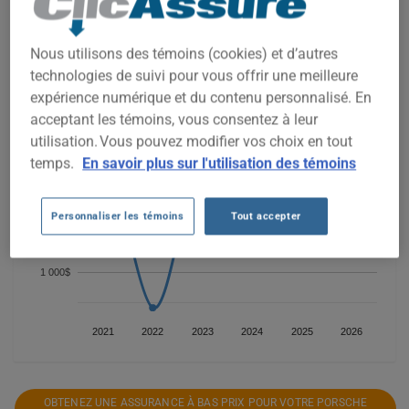
PORSCHE CAYENNE 2016, il est plus important que jamais de
comparer les options disponibles.
Nous utilisons des témoins (cookies) et d’autres
technologies de suivi pour vous offrir une meilleure
2 500$
expérience numérique et du contenu personnalisé. En
acceptant les témoins, vous consentez à leur
utilisation. Vous pouvez modifier vos choix en tout
2 000$
temps.
En savoir plus sur l'utilisation des témoins
1 500$
Personnaliser les témoins
Tout accepter
1 000$
2021
2022
2023
2024
2025
2026
OBTENEZ UNE ASSURANCE À BAS PRIX POUR VOTRE PORSCHE