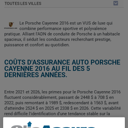
TOUTES LES VILLES
Le Porsche Cayenne 2016 est un VUS de luxe qui
combine performance sportive et polyvalence
pratique. Alliant l'ADN de conduite de Porsche à un habitacle
spacieux, il séduit les conducteurs recherchant prestige,
puissance et confort au quotidien.
COÛTS D'ASSURANCE AUTO PORSCHE
CAYENNE 2016 AU FIL DES 5
DERNIÈRES ANNÉES.
Entre 2021 et 2026, les primes pour le Porsche Cayenne 2016
fluctuent considérablement, passant de 2448 $ à 708 $ en
2022, puis remontant à 1989 $, redescendant à 1563 $, avant
d'atteindre 2524 $ en 2025 et 2338 $ en 2026. Cette variabilité
rend difficile l'identification d'une tendance stable sur la
période.
Pour trouver la meilleur assurance pour votre véhicule