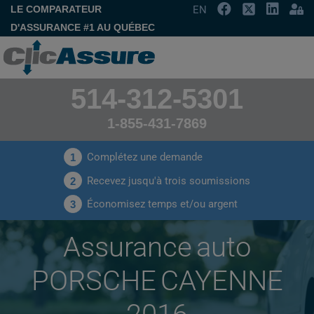
LE COMPARATEUR
EN
D'ASSURANCE #1 AU QUÉBEC
514-312-5301
1-855-431-7869
Complétez une demande
1
Recevez jusqu'à trois soumissions
2
Économisez temps et/ou argent
3
Assurance auto
PORSCHE CAYENNE